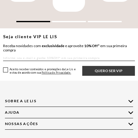
Seja cliente
VIP
LE LIS
Receba novidades com
exclusividade
e aproveite
10%Off*
em sua primeira
compra
Aceito receber conteúdos e promoções da Le Lis e
QUERO SER VIP
estou de acordo com sua
Política de Privacidade.
SOBRE A LE LIS
AJUDA
Quem Somos
Nossas Lojas
NOSSAS AÇÕES
Compre pelo WhatsApp
Ética e Sustentabilidade
Perguntas Frequentes
Aplicativo LE LIS