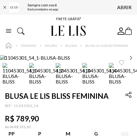
Sempre com você
ABRIR
FRETE GRÁTIS*
Exclusividades no app
BAIXE O APP
10% OFF NA PRIMEIRA COMPRA*
COMPRE ONLINE E RETIRE EM LOJA*
FEMININO
ROUPAS
BLUSAS
BLUSA LE LIS BLISS FEMININA
ENTREGA EXPRESSA*
FRETE GRÁTIS*
BAIXE O APP
10% OFF NA PRIMEIRA COMPRA*
BLUSA LE LIS BLISS FEMININA
:
11.04.5301_54
R$
789
,
90
6
x de
R$
131
,
65
PP
P
M
G
GG