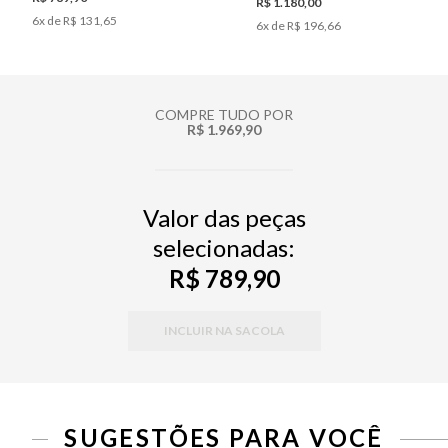
R$ 1.180,00
6
x de
R$ 131,65
6
x de
R$ 196,66
COMPRE TUDO POR
R$ 1.969,90
Valor das peças
selecionadas:
R$ 789,90
INCLUIR NA SACOLA
SUGESTÕES PARA VOCÊ