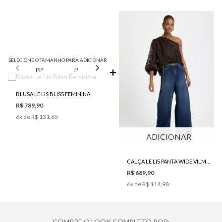
SELECIONE O TAMANHO PARA ADICIONAR
PP
P
M
G
BLUSA LE LIS BLISS FEMININA
R$ 789,90
6
x de
R$ 131,65
ADICIONAR
CALÇA LE LIS PANTA WIDE VILMA JEANS FEMININA
R$ 689,90
6
x de
R$ 114,98
COMPRE O LOOK COMPLETO POR: