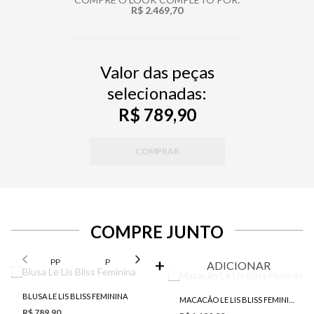
R$ 2.469,70
Valor das peças
selecionadas:
R$ 789,90
COMPRAR
COMPRE JUNTO
SELECIONE O TAMANHO PARA ADICIONAR
PP
P
M
G
ADICIONAR
BLUSA LE LIS BLISS FEMININA
MACACÃO LE LIS BLISS FEMININO
R$ 789,90