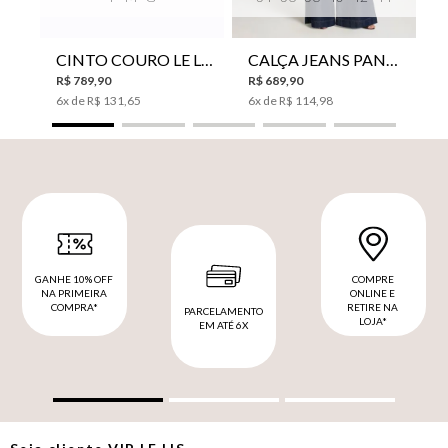
CINTO COURO LE LIS SUKI FEMININO
CALÇA JEANS PANTA WIDE LE LIS ISIS FEMININA
R$
789
,
90
R$
689
,
90
6
x de
R$
131
,
65
6
x de
R$
114
,
98
GANHE 10% OFF
COMPRE
NA PRIMEIRA
ONLINE E
COMPRA*
RETIRE NA
PARCELAMENTO
LOJA*
EM ATÉ 6X