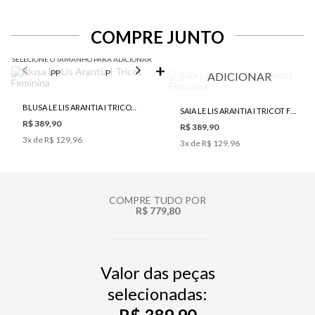
COMPRE JUNTO
SELECIONE O TAMANHO PARA ADICIONAR
PP
P
M
G
ADICIONAR
BLUSA LE LIS ARANTIA I TRICOT FEMININA
SAIA LE LIS ARANTIA I TRICOT FEMININA
R$ 389,90
R$ 389,90
3
x de
R$ 129,96
3
x de
R$ 129,96
COMPRE TUDO POR
R$ 779,80
Valor das peças
selecionadas: