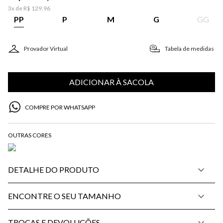
3
x de
R$
129
,
96
PP
P
M
G
GG
Provador Virtual
Tabela de medidas
ADICIONAR À SACOLA
COMPRE POR WHATSAPP
DETALHE DO PRODUTO
ENCONTRE O SEU TAMANHO
TROCAS E DEVOLUÇÕES