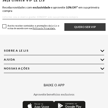
Seja cliente
VIP
LE LIS
Receba novidades com
exclusividade
e aproveite
10%Off*
em sua primeira
compra
Aceito receber conteúdos e promoções da Le Lis e
QUERO SER VIP
estou de acordo com sua
Política de Privacidade.
SOBRE A LE LIS
AJUDA
Quem Somos
Nossas Lojas
NOSSAS AÇÕES
Compre pelo WhatsApp
Ética e Sustentabilidade
Perguntas Frequentes
Aplicativo LE LIS
Política de Privacidade
Central de Relacionamento
BAIXE O APP
Moda
Política de Governança
Minha Conta
Casa
Aproveite benefícios exclusivos
Painel de Privacidade
Trocas e Devoluções
Aroma
Central de Preferências
Regulamentos