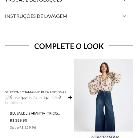
INSTRUÇÕES DE LAVAGEM
COMPLETE O LOOK
SELECIONE O TAMANHO PARA ADICIONAR
PP
P
M
G
BLUSA LE LIS ARANTIA I TRICOT FEMININA
R$ 389,90
3
x de
R$ 129,96
ADICIONAR