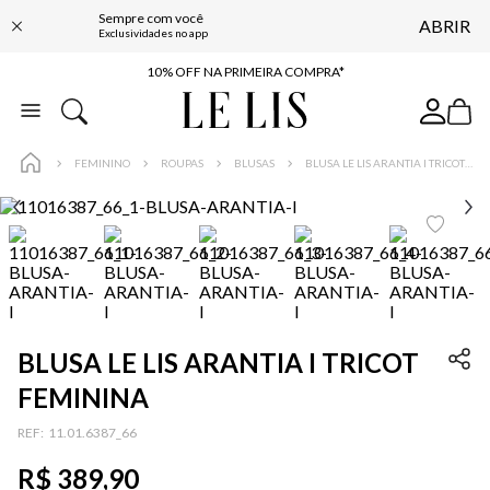
Sempre com você
ABRIR
BAIXE O APP
Exclusividades no app
10% OFF NA PRIMEIRA COMPRA*
COMPRE ONLINE E RETIRE EM LOJA*
ENTREGA EXPRESSA*
FEMININO
ROUPAS
BLUSAS
BLUSA LE LIS ARANTIA I TRICOT FEMININA
FRETE GRÁTIS*
BAIXE O APP
10% OFF NA PRIMEIRA COMPRA*
BLUSA LE LIS ARANTIA I TRICOT
FEMININA
:
11.01.6387_66
R$
389
,
90