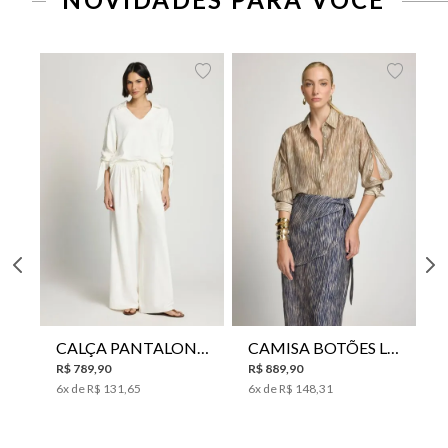
CALÇA PANTALONA LE LIS HORI FEMININA
CAMISA BOTÕES LE LIS YANNA FEMININA
R$
789
,
90
R$
889
,
90
6
x de
R$
131
,
65
6
x de
R$
148
,
31