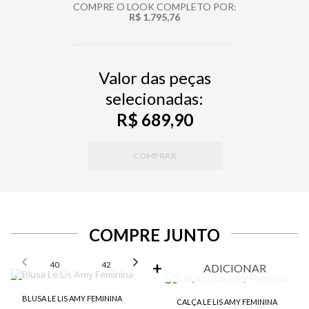
COMPRE O LOOK COMPLETO POR:
R$ 1.795,76
Valor das peças
selecionadas:
R$ 689,90
COMPRAR
COMPRE JUNTO
SELECIONE O TAMANHO PARA ADICIONAR
40
42
44
46
ADICIONAR
BLUSA LE LIS AMY FEMININA
CALÇA LE LIS AMY FEMININA