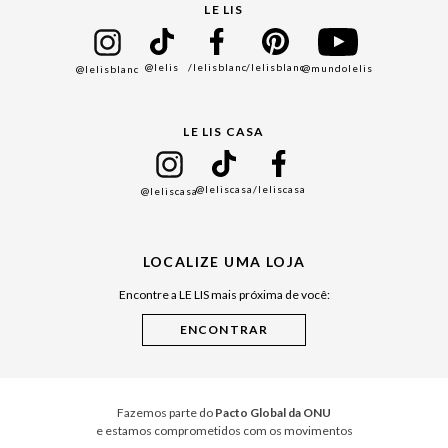
Seja um Franqueado
Cadastro
LE LIS
Bazar
@lelis
/lelisblanc
/lelisblanc
@mundolelis
@lelisblanc
Black Friday
Gift Guide
LE LIS CASA
Mães
Namorados
@leliscasa
/leliscasa
@leliscasa
Japão
Julián Manfredi
LOCALIZE UMA LOJA
Raízes do Pará
Encontre a LE LIS mais próxima de você:
Cuidados Casa
Instruções de Jogos
Minha Loja Le Lis
Le Lis Casa PRO
Fazemos parte do
Pacto Global da ONU
e estamos comprometidos com os movimentos