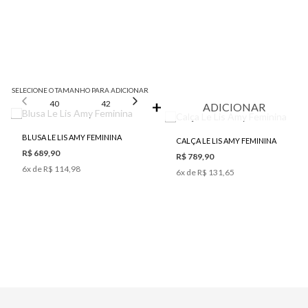
SELECIONE O TAMANHO PARA ADICIONAR
40
42
44
46
ADICIONAR
BLUSA LE LIS AMY FEMININA
CALÇA LE LIS AMY FEMININA
R$ 689,90
R$ 789,90
6
x de
R$ 114,98
6
x de
R$ 131,65