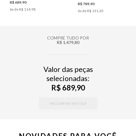
R$ 689,90
R$ 789,90
6
x de
R$ 114,98
6
x de
R$ 131,65
COMPRE TUDO POR
R$ 1.479,80
Valor das peças
selecionadas:
R$ 689,90
INCLUIR NA SACOLA
PP
P
M
G
34
36
38
40
42
44
46
NOVIDADES PARA VOCÊ