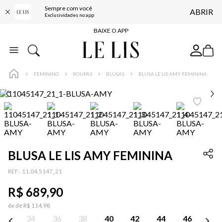
Sempre com você
ABRIR
FRETE GRÁTIS*
Exclusividades no app
BAIXE O APP
10% OFF NA PRIMEIRA COMPRA*
COMPRE ONLINE E RETIRE EM LOJA*
FEMININO
ROUPAS
BLUSAS
BLUSA LE LIS AMY FEMININA
ENTREGA EXPRESSA*
FRETE GRÁTIS*
BAIXE O APP
10% OFF NA PRIMEIRA COMPRA*
BLUSA LE LIS AMY FEMININA
:
11.04.5147_21
R$
689
,
90
6
x de
R$
114
,
98
34
36
38
40
42
44
46