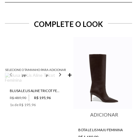
COMPLETE O LOOK
SELECIONE O TAMANHO PARA ADICIONAR
PP
P
M
G
GG
BLUSA LE LIS ALINE TRICOT FEMININA
R$ 489,90
R$ 195,96
1
x de
R$ 195,96
ADICIONAR
BOTA LE LIS MAJU FEMININA
R$ 1.680,00