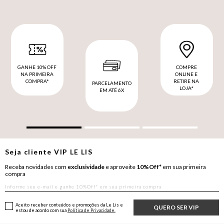
GANHE 10% OFF
COMPRE
NA PRIMEIRA
ONLINE E
COMPRA*
RETIRE NA
PARCELAMENTO
LOJA*
EM ATÉ 6X
Seja cliente
VIP
LE LIS
Receba novidades com
exclusividade
e aproveite
10%Off*
em sua primeira
compra
Aceito receber conteúdos e promoções da Le Lis e
QUERO SER VIP
estou de acordo com sua
Política de Privacidade.