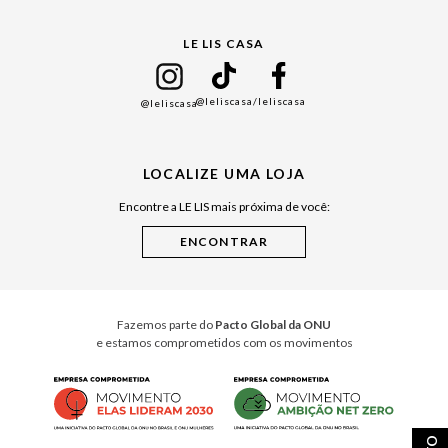
Gift Guide
LE LIS CASA
Mães
Namorados
@leliscasa
/leliscasa
@leliscasa
Japão
Julián Manfredi
LOCALIZE UMA LOJA
Raízes do Pará
Encontre a LE LIS mais próxima de você:
Cuidados Casa
Instruções de Jogos
Minha Loja Le Lis
Le Lis Casa PRO
Fazemos parte do
Pacto Global da ONU
e estamos comprometidos com os movimentos