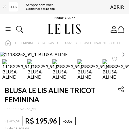
Sempre com você
ABRIR
FRETE GRÁTIS*
Exclusividades no app
BAIXE O APP
10% OFF NA PRIMEIRA COMPRA*
COMPRE ONLINE E RETIRE EM LOJA*
FEMININO
ROUPAS
BLUSAS
BLUSA LE LIS ALINE TRICOT FEMININA
ENTREGA EXPRESSA*
FRETE GRÁTIS*
BAIXE O APP
10% OFF NA PRIMEIRA COMPRA*
BLUSA LE LIS ALINE TRICOT
FEMININA
:
11.18.3253_91
R$
195
,
96
-
60%
R$
489
,
90
1
x de
R$
195
,
96