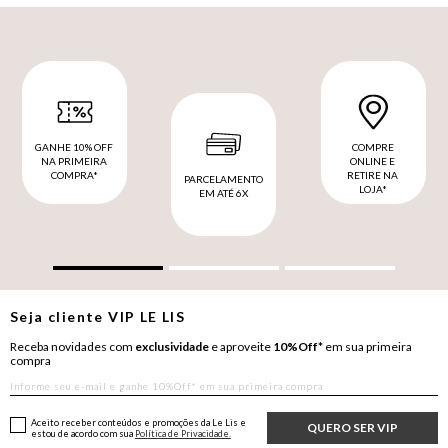
GANHE 10% OFF
COMPRE
NA PRIMEIRA
ONLINE E
COMPRA*
RETIRE NA
PARCELAMENTO
LOJA*
EM ATÉ 6X
Seja cliente
VIP
LE LIS
Receba novidades com
exclusividade
e aproveite
10%Off*
em sua primeira
compra
Aceito receber conteúdos e promoções da Le Lis e
QUERO SER VIP
estou de acordo com sua
Política de Privacidade.