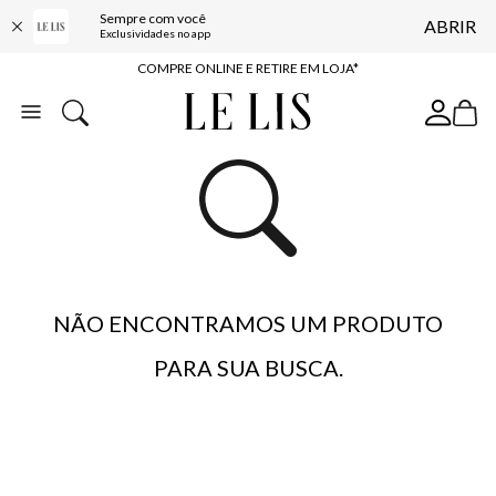
Sempre com você
ABRIR
10% OFF NA PRIMEIRA COMPRA*
Exclusividades no app
COMPRE ONLINE E RETIRE EM LOJA*
ENTREGA EXPRESSA*
FRETE GRÁTIS*
BAIXE O APP
10% OFF NA PRIMEIRA COMPRA*
NÃO ENCONTRAMOS UM PRODUTO
PARA SUA BUSCA.