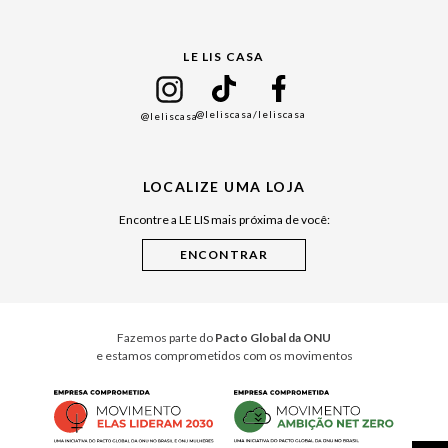
Gift Guide
LE LIS CASA
Mães
Namorados
@leliscasa
/leliscasa
@leliscasa
Japão
Julián Manfredi
LOCALIZE UMA LOJA
Raízes do Pará
Encontre a LE LIS mais próxima de você:
Cuidados Casa
Instruções de Jogos
Minha Loja Le Lis
Le Lis Casa PRO
Fazemos parte do
Pacto Global da ONU
e estamos comprometidos com os movimentos