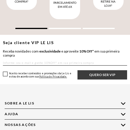
COMPRA*
RETIRE NA
PARCELAMENTO
LOJA*
EM ATÉ 6X
Seja cliente
VIP
LE LIS
Receba novidades com
exclusividade
e aproveite
10%Off*
em sua primeira
compra
Aceito receber conteúdos e promoções da Le Lis e
QUERO SER VIP
estou de acordo com sua
Política de Privacidade.
SOBRE A LE LIS
AJUDA
Quem Somos
Nossas Lojas
NOSSAS AÇÕES
Compre pelo WhatsApp