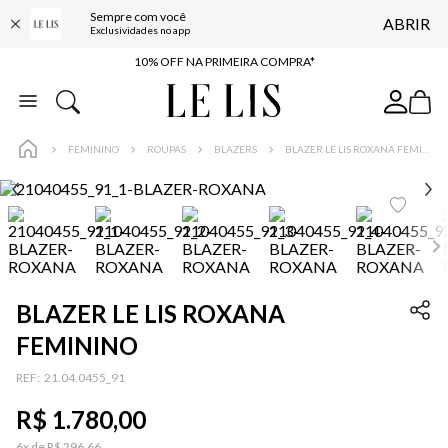
Sempre com você
ABRIR
BAIXE O APP
Exclusividades no app
10% OFF NA PRIMEIRA COMPRA*
COMPRE ONLINE E RETIRE EM LOJA*
ENTREGA EXPRESSA*
FEMININO
ROUPAS
BLAZERS
BLAZER LE LIS ROXANA FEMININO
FRETE GRÁTIS*
BAIXE O APP
10% OFF NA PRIMEIRA COMPRA*
BLAZER LE LIS ROXANA
FEMININO
:
21.04.0455_91
R$
1
.
780
,
00
6
x de
R$
296
,
66