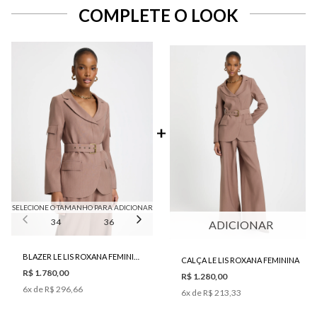
COMPLETE O LOOK
SELECIONE O TAMANHO PARA ADICIONAR
34
36
38
40
42
ADICIONAR
BLAZER LE LIS ROXANA FEMININO
CALÇA LE LIS ROXANA FEMININA
R$ 1.780,00
R$ 1.280,00
6
x de
R$ 296,66
6
x de
R$ 213,33