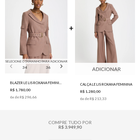
SELECIONE O TAMANHO PARA ADICIONAR
34
36
38
40
42
ADICIONAR
BLAZER LE LIS ROXANA FEMININO
CALÇA LE LIS ROXANA FEMININA
R$ 1.780,00
R$ 1.280,00
6
x de
R$ 296,66
6
x de
R$ 213,33
COMPRE TUDO POR
R$ 3.949,90