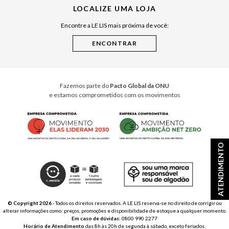
LOCALIZE UMA LOJA
Raízes do Pará
Encontre a LE LIS mais próxima de você:
Cuidados Casa
Instruções de Jogos
Minha Loja Le Lis
Le Lis Casa PRO
Fazemos parte do
Pacto Global da ONU
e estamos comprometidos com os movimentos
ATENDIMENTO
© Copyright 2026
- Todos os direitos reservados. A LE LIS reserva-se no direito de corrigir ou
alterar informações como: preços, promoções e disponibilidade de estoque a qualquer momento.
Em caso de dúvidas:
0800 990 2277
Horário de Atendimento
das 8h às 20h de segunda à sábado, exceto feriados.