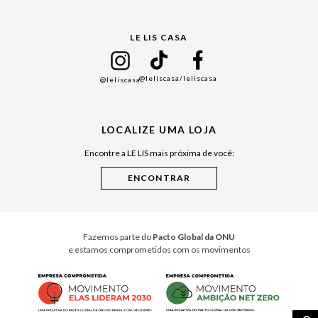
Gift Guide
LE LIS CASA
Mães
Namorados
@leliscasa
/leliscasa
@leliscasa
Japão
Julián Manfredi
LOCALIZE UMA LOJA
Raízes do Pará
Encontre a LE LIS mais próxima de você:
Cuidados Casa
Instruções de Jogos
Minha Loja Le Lis
Le Lis Casa PRO
Fazemos parte do
Pacto Global da ONU
e estamos comprometidos com os movimentos