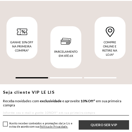
GANHE 10% OFF
COMPRE
NA PRIMEIRA
ONLINE E
COMPRA*
RETIRE NA
PARCELAMENTO
LOJA*
EM ATÉ 6X
Seja cliente
VIP
LE LIS
Receba novidades com
exclusividade
e aproveite
10%Off*
em sua primeira
compra
Aceito receber conteúdos e promoções da Le Lis e
QUERO SER VIP
estou de acordo com sua
Política de Privacidade.