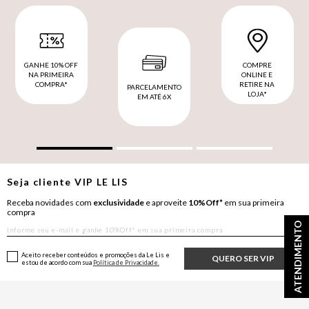
GANHE 10% OFF
COMPRE
NA PRIMEIRA
ONLINE E
COMPRA*
RETIRE NA
PARCELAMENTO
LOJA*
EM ATÉ 6X
Seja cliente
VIP
LE LIS
Receba novidades com
exclusividade
e aproveite
10%Off*
em sua primeira
compra
ATENDIMENTO
Aceito receber conteúdos e promoções da Le Lis e
QUERO SER VIP
estou de acordo com sua
Política de Privacidade.