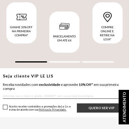
GANHE 10% OFF
COMPRE
NA PRIMEIRA
ONLINE E
COMPRA*
RETIRE NA
PARCELAMENTO
LOJA*
EM ATÉ 6X
Seja cliente
VIP
LE LIS
Receba novidades com
exclusividade
e aproveite
10%Off*
em sua primeira
compra
ATENDIMENTO
Aceito receber conteúdos e promoções da Le Lis e
QUERO SER VIP
estou de acordo com sua
Política de Privacidade.