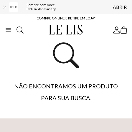
Sempre com você
ABRIR
10% OFF NA PRIMEIRA COMPRA*
Exclusividades no app
COMPRE ONLINE E RETIRE EM LOJA*
ENTREGA EXPRESSA*
FRETE GRÁTIS*
BAIXE O APP
10% OFF NA PRIMEIRA COMPRA*
NÃO ENCONTRAMOS UM PRODUTO
PARA SUA BUSCA.