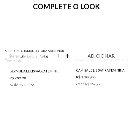
COMPLETE O LOOK
SELECIONE O TAMANHO PARA ADICIONAR
ADICIONAR
34
36
38
40
42
CAMISA LE LIS SAFIRA FEMININA
BERMUDA LE LIS PAOLA FEMININA
R$ 1.180,00
R$ 789,90
6
x de
R$ 196,66
6
x de
R$ 131,65