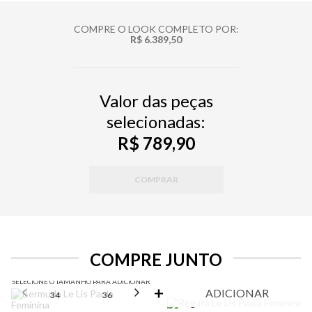
COMPRE O LOOK COMPLETO POR:
R$ 6.389,50
Valor das peças
selecionadas:
R$ 789,90
COMPRAR
COMPRE JUNTO
SELECIONE O TAMANHO PARA ADICIONAR
ADICIONAR
34
36
38
40
42