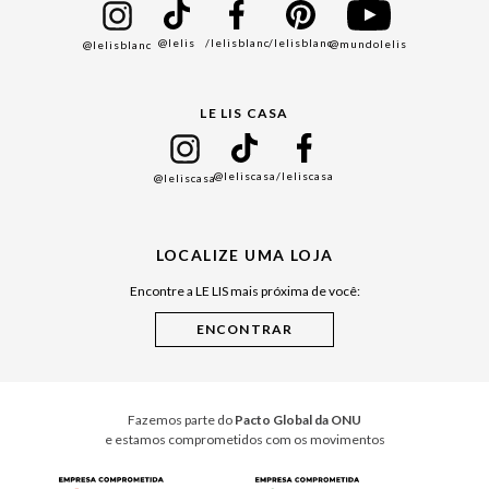
Bazar
@lelis
/lelisblanc
/lelisblanc
@mundolelis
@lelisblanc
Black Friday
Gift Guide
LE LIS CASA
Mães
Namorados
@leliscasa
/leliscasa
@leliscasa
Japão
Julián Manfredi
LOCALIZE UMA LOJA
Raízes do Pará
Encontre a LE LIS mais próxima de você:
Cuidados Casa
Instruções de Jogos
Minha Loja Le Lis
Le Lis Casa PRO
Fazemos parte do
Pacto Global da ONU
e estamos comprometidos com os movimentos