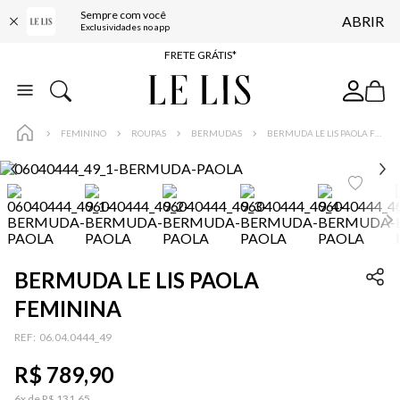
Sempre com você
ABRIR
ENTREGA EXPRESSA*
Exclusividades no app
FRETE GRÁTIS*
BAIXE O APP
10% OFF NA PRIMEIRA COMPRA*
FEMININO
ROUPAS
BERMUDAS
BERMUDA LE LIS PAOLA FEMININA
BERMUDA LE LIS PAOLA
FEMININA
:
06.04.0444_49
R$
789
,
90
6
x de
R$
131
,
65