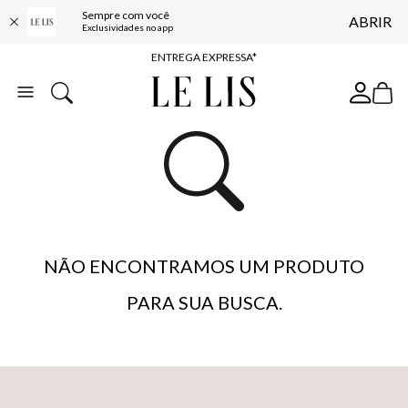
Sempre com você
ABRIR
COMPRE ONLINE E RETIRE EM LOJA*
Exclusividades no app
ENTREGA EXPRESSA*
FRETE GRÁTIS*
BAIXE O APP
10% OFF NA PRIMEIRA COMPRA*
NÃO ENCONTRAMOS UM PRODUTO
PARA SUA BUSCA.