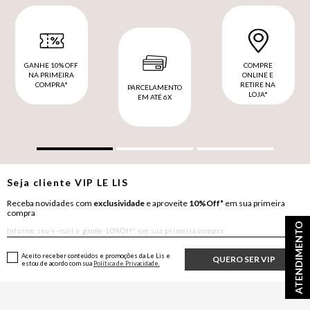
GANHE 10% OFF
COMPRE
NA PRIMEIRA
ONLINE E
COMPRA*
RETIRE NA
PARCELAMENTO
LOJA*
EM ATÉ 6X
Seja cliente
VIP
LE LIS
Receba novidades com
exclusividade
e aproveite
10%Off*
em sua primeira
compra
ATENDIMENTO
Aceito receber conteúdos e promoções da Le Lis e
QUERO SER VIP
estou de acordo com sua
Política de Privacidade.