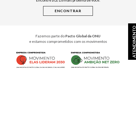
Encontre a LE LIS mais próxima de você:
Cuidados Casa
Instruções de Jogos
Minha Loja Le Lis
ATENDIMEN
Le Lis Casa PRO
Fazemos parte do
Pacto Global da ONU
e estamos comprometidos com os movimentos
© Copyright 2026
- Todos os direitos reservados. A LE LIS reserva-se no direito de corrigir ou
alterar informações como: preços, promoções e disponibilidade de estoque a qualquer momento.
Em caso de dúvidas:
0800 990 2277
Horário de Atendimento
das 8h às 20h de segunda à sábado, exceto feriados.
Rua Othão 405, Vila Leopoldina, São Paulo, SP – CEP: 05313-020
VESTE S.A. ESTILO | CNPJ: 49.669.856/0001-43