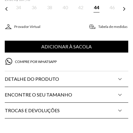
34
36
38
40
42
44
46
Provador Virtual
Tabela de medidas
ADICIONAR À SACOLA
COMPRE POR WHATSAPP
DETALHE DO PRODUTO
ENCONTRE O SEU TAMANHO
TROCAS E DEVOLUÇÕES