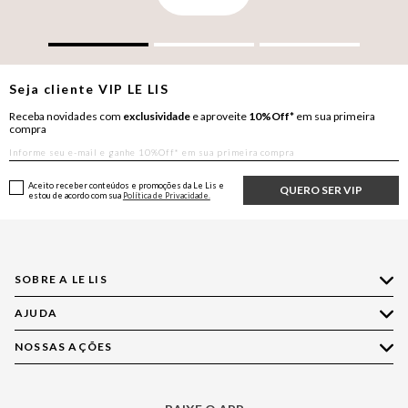
Seja cliente
VIP
LE LIS
Receba novidades com
exclusividade
e aproveite
10%Off*
em sua primeira
compra
Aceito receber conteúdos e promoções da Le Lis e
QUERO SER VIP
estou de acordo com sua
Política de Privacidade.
SOBRE A LE LIS
AJUDA
Quem Somos
Nossas Lojas
NOSSAS AÇÕES
Compre pelo WhatsApp
Ética e Sustentabilidade
Perguntas Frequentes
Aplicativo LE LIS
Política de Privacidade
Central de Relacionamento