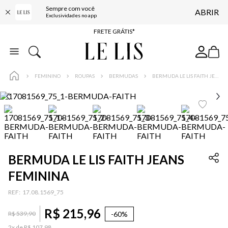
Sempre com você
ABRIR
ENTREGA EXPRESSA*
Exclusividades no app
FRETE GRÁTIS*
BAIXE O APP
10% OFF NA PRIMEIRA COMPRA*
FEMININO
ROUPAS
BERMUDAS
BERMUDA LE LIS FAITH JEANS FEMININA
BERMUDA LE LIS FAITH JEANS
FEMININA
:
17.08.1569_75
R$
215
,
96
-
60%
R$
539
,
90
2
x de
R$
107
,
98