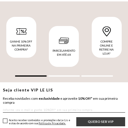
GANHE 10% OFF
COMPRE
NA PRIMEIRA
ONLINE E
COMPRA*
RETIRE NA
PARCELAMENTO
LOJA*
EM ATÉ 6X
Seja cliente
VIP
LE LIS
Receba novidades com
exclusividade
e aproveite
10%Off*
em sua primeira
compra
Aceito receber conteúdos e promoções da Le Lis e
QUERO SER VIP
estou de acordo com sua
Política de Privacidade.