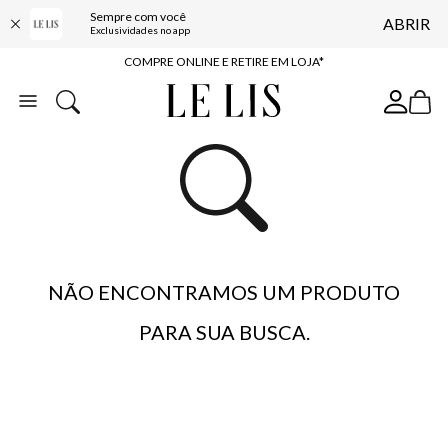
Sempre com você
10% OFF NA PRIMEIRA COMPRA*
ABRIR
Exclusividades no app
COMPRE ONLINE E RETIRE EM LOJA*
ENTREGA EXPRESSA*
FRETE GRÁTIS*
BAIXE O APP
10% OFF NA PRIMEIRA COMPRA*
NÃO ENCONTRAMOS UM PRODUTO
PARA SUA BUSCA.