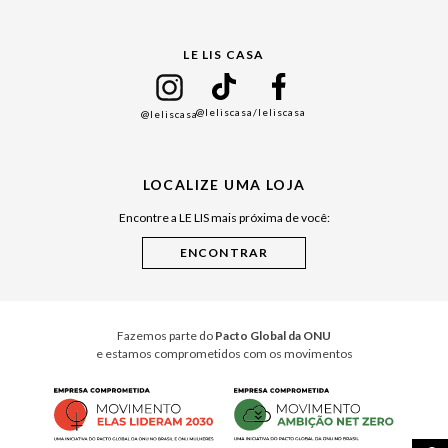
Gift Guide
LE LIS CASA
Mães
Namorados
@leliscasa
/leliscasa
@leliscasa
Japão
Julián Manfredi
LOCALIZE UMA LOJA
Raízes do Pará
Encontre a LE LIS mais próxima de você:
Cuidados Casa
Instruções de Jogos
Minha Loja Le Lis
Le Lis Casa PRO
Fazemos parte do
Pacto Global da ONU
e estamos comprometidos com os movimentos