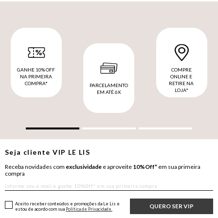
GANHE 10% OFF
COMPRE
NA PRIMEIRA
ONLINE E
COMPRA*
RETIRE NA
PARCELAMENTO
LOJA*
EM ATÉ 6X
Seja cliente
VIP
LE LIS
Receba novidades com
exclusividade
e aproveite
10%Off*
em sua primeira
compra
Aceito receber conteúdos e promoções da Le Lis e
QUERO SER VIP
estou de acordo com sua
Política de Privacidade.