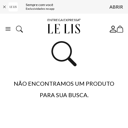
Sempre com você
ABRIR
COMPRE ONLINE E RETIRE EM LOJA*
Exclusividades no app
ENTREGA EXPRESSA*
FRETE GRÁTIS*
BAIXE O APP
10% OFF NA PRIMEIRA COMPRA*
NÃO ENCONTRAMOS UM PRODUTO
PARA SUA BUSCA.