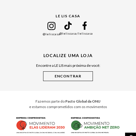
Gift Guide
LE LIS CASA
Mães
Namorados
@leliscasa
/leliscasa
@leliscasa
Japão
Julián Manfredi
LOCALIZE UMA LOJA
Raízes do Pará
Encontre a LE LIS mais próxima de você:
Cuidados Casa
Instruções de Jogos
Minha Loja Le Lis
Le Lis Casa PRO
Fazemos parte do
Pacto Global da ONU
e estamos comprometidos com os movimentos