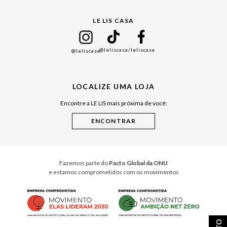
Gift Guide
LE LIS CASA
Mães
Namorados
@leliscasa
/leliscasa
@leliscasa
Japão
Julián Manfredi
LOCALIZE UMA LOJA
Raízes do Pará
Encontre a LE LIS mais próxima de você:
Cuidados Casa
Instruções de Jogos
Minha Loja Le Lis
Le Lis Casa PRO
Fazemos parte do
Pacto Global da ONU
e estamos comprometidos com os movimentos