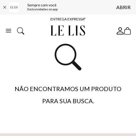
Sempre com você
ABRIR
COMPRE ONLINE E RETIRE EM LOJA*
Exclusividades no app
ENTREGA EXPRESSA*
FRETE GRÁTIS*
BAIXE O APP
10% OFF NA PRIMEIRA COMPRA*
NÃO ENCONTRAMOS UM PRODUTO
PARA SUA BUSCA.