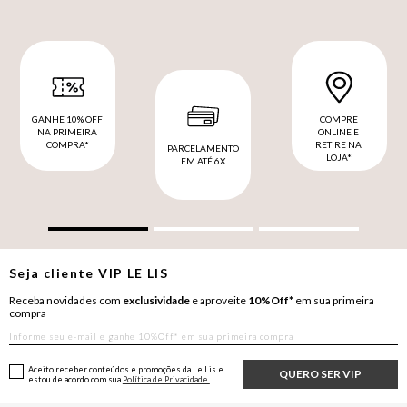
GANHE 10% OFF
COMPRE
NA PRIMEIRA
ONLINE E
COMPRA*
RETIRE NA
PARCELAMENTO
LOJA*
EM ATÉ 6X
Seja cliente
VIP
LE LIS
Receba novidades com
exclusividade
e aproveite
10%Off*
em sua primeira
compra
Aceito receber conteúdos e promoções da Le Lis e
QUERO SER VIP
estou de acordo com sua
Política de Privacidade.