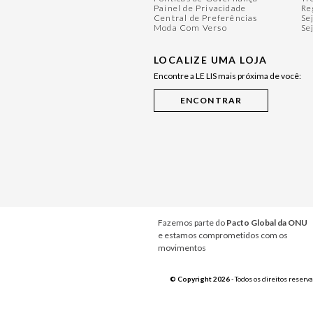
Painel de Privacidade
Re
Central de Preferências
Se
Moda Com Verso
Se
LOCALIZE UMA LOJA
Encontre a LE LIS mais próxima de você:
Fazemos parte do
Pacto Global da ONU
e estamos comprometidos com os
movimentos
© Copyright 2026
- Todos os direitos reserv