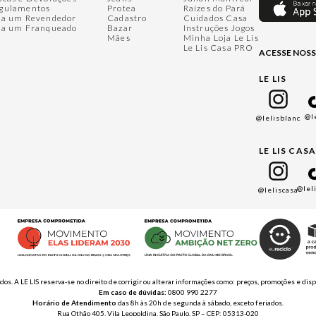
gulamentos
Protea
Raízes do Pará
ja um Revendedor
Cadastro
Cuidados Casa
ja um Franqueado
Bazar
Instruções Jogos
Mães
Minha Loja Le Lis
Le Lis Casa PRO
ACESSE NOSS
LE LIS
@l
@lelisblanc
LE LIS CAS
@lel
@leliscasa
ados. A LE LIS reserva-se no direito de corrigir ou alterar informações como: preços, promoções e 
Em caso de dúvidas:
0800 990 2277
Horário de Atendimento
das 8h às 20h de segunda à sábado, exceto feriados.
Rua Othão 405, Vila Leopoldina, São Paulo, SP – CEP: 05313-020