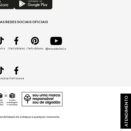
AS REDES SOCIAIS OFICIAIS
elis
/lelisblanc
/lelisblanc
@mundolelis
A
iscasa
/leliscasa
ATENDIMENTO
disponibilidade de estoque a qualquer momento.