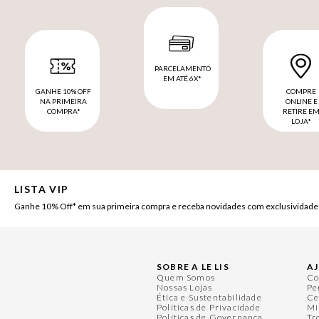
PARCELAMENTO
EM ATÉ 6X*
GANHE 10% OFF
COMPRE
NA PRIMEIRA
ONLINE E
COMPRA*
RETIRE E
LOJA*
LISTA VIP
Ganhe 10% Off* em sua primeira compra e receba novidades com exclusividade
SOBRE A LE LIS
A
Quem Somos
Co
Nossas Lojas
Pe
Ética e Sustentabilidade
Ce
Políticas de Privacidade
Mi
Políticas de Governança
Tr