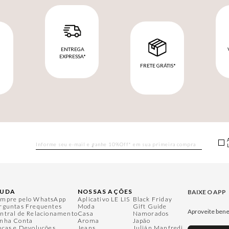
ENTREGA
EXPRESSA*
FRETE GRÁTIS*
M
JUDA
NOSSAS AÇÕES
BAIXE O APP
mpre pelo WhatsApp
Aplicativo LE LIS
Black Friday
rguntas Frequentes
Moda
Gift Guide
Aproveite bene
ntral de Relacionamento
Casa
Namorados
nha Conta
Aroma
Japão
ocas e Devoluções
Jeans
Julián Manfredi