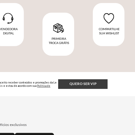
VENDEDORA
COMPARTILHE
DIGITAL
SUA WISHLIST
PRIMEIRA
TROCA GRÁTIS
Aceito receber conteúdos e promoções da Le
QUERO SER VIP
Lis e estou de acordo com sua
Política de
Privacidade.
fícios exclusivos