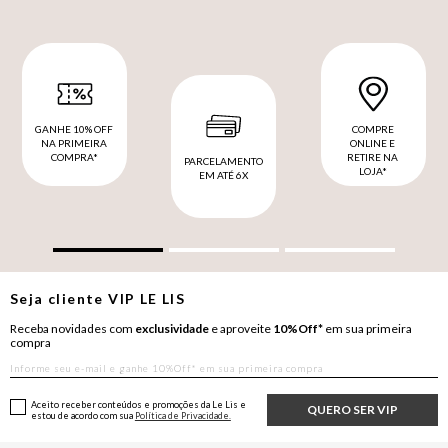
GANHE 10% OFF
COMPRE
NA PRIMEIRA
ONLINE E
COMPRA*
RETIRE NA
PARCELAMENTO
LOJA*
EM ATÉ 6X
Seja cliente
VIP
LE LIS
Receba novidades com
exclusividade
e aproveite
10%Off*
em sua primeira
compra
Aceito receber conteúdos e promoções da Le Lis e
QUERO SER VIP
estou de acordo com sua
Política de Privacidade.