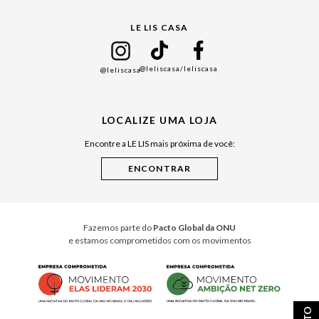
Gift Guide
LE LIS CASA
Mães
Namorados
@leliscasa
/leliscasa
@leliscasa
Japão
Julián Manfredi
LOCALIZE UMA LOJA
Raízes do Pará
Encontre a LE LIS mais próxima de você:
Cuidados Casa
Instruções de Jogos
Minha Loja Le Lis
Le Lis Casa PRO
Fazemos parte do
Pacto Global da ONU
e estamos comprometidos com os movimentos