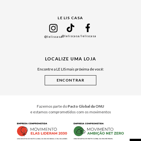
Gift Guide
LE LIS CASA
Mães
Namorados
@leliscasa
/leliscasa
@leliscasa
Japão
Julián Manfredi
LOCALIZE UMA LOJA
Raízes do Pará
Encontre a LE LIS mais próxima de você:
Cuidados Casa
Instruções de Jogos
Minha Loja Le Lis
Le Lis Casa PRO
Fazemos parte do
Pacto Global da ONU
e estamos comprometidos com os movimentos