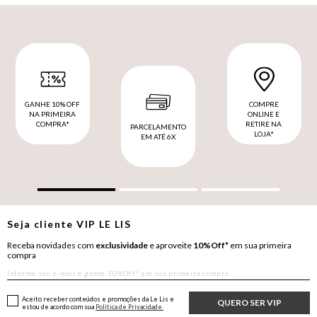
GANHE 10% OFF
COMPRE
NA PRIMEIRA
ONLINE E
COMPRA*
RETIRE NA
PARCELAMENTO
LOJA*
EM ATÉ 6X
Seja cliente
VIP
LE LIS
Receba novidades com
exclusividade
e aproveite
10%Off*
em sua primeira
compra
Aceito receber conteúdos e promoções da Le Lis e
QUERO SER VIP
estou de acordo com sua
Política de Privacidade.