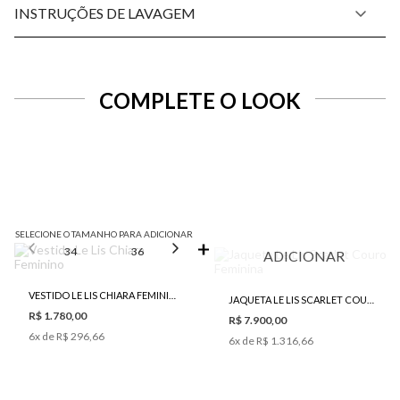
INSTRUÇÕES DE LAVAGEM
COMPLETE O LOOK
SELECIONE O TAMANHO PARA ADICIONAR
34
36
38
40
42
ADICIONAR
VESTIDO LE LIS CHIARA FEMININO
JAQUETA LE LIS SCARLET COURO FEMININA
R$ 1.780,00
R$ 7.900,00
6
x de
R$ 296,66
6
x de
R$ 1.316,66