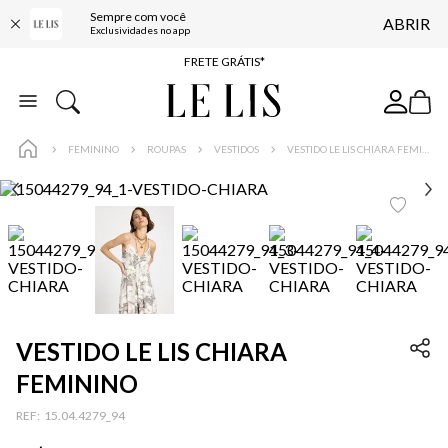
Sempre com você
ABRIR
ENTREGA EXPRESSA*
Exclusividades no app
FRETE GRÁTIS*
BAIXE O APP
10% OFF NA PRIMEIRA COMPRA*
FEMININO
ROUPAS
VESTIDOS
VESTIDO LE LIS CHIARA FEMININO
VESTIDO LE LIS CHIARA
FEMININO
:
15.04.4279_94