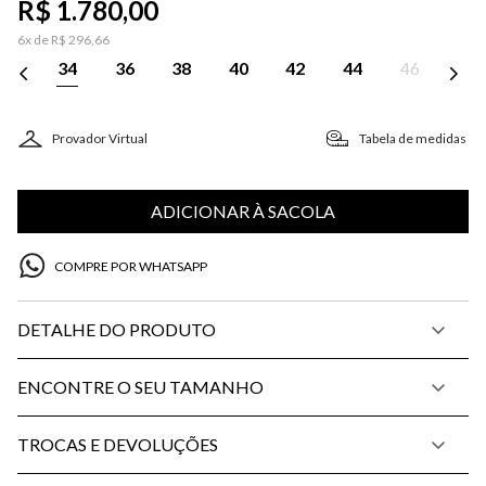
R$
1
.
780
,
00
6
x de
R$
296
,
66
34
36
38
40
42
44
46
Provador Virtual
Tabela de medidas
ADICIONAR À SACOLA
COMPRE POR WHATSAPP
DETALHE DO PRODUTO
ENCONTRE O SEU TAMANHO
TROCAS E DEVOLUÇÕES