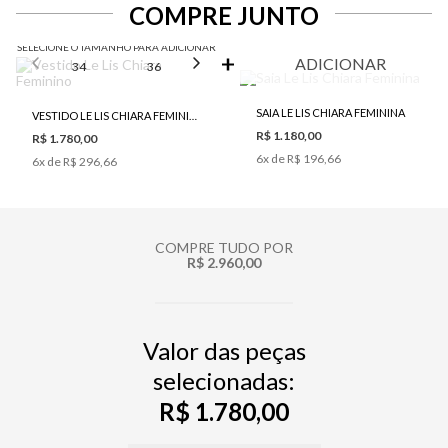
COMPRE JUNTO
SELECIONE O TAMANHO PARA ADICIONAR
ADICIONAR
34
36
38
40
42
SAIA LE LIS CHIARA FEMININA
VESTIDO LE LIS CHIARA FEMININO
R$ 1.180,00
R$ 1.780,00
6
x de
R$ 196,66
6
x de
R$ 296,66
COMPRE TUDO POR
R$ 2.960,00
Valor das peças
selecionadas:
R$ 1.780,00