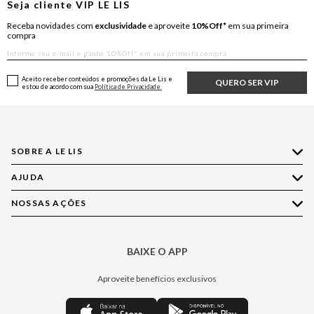
Seja cliente
VIP
LE LIS
Receba novidades com
exclusividade
e aproveite
10%Off*
em sua primeira
compra
Aceito receber conteúdos e promoções da Le Lis e
QUERO SER VIP
estou de acordo com sua
Política de Privacidade.
SOBRE A LE LIS
AJUDA
Quem Somos
Nossas Lojas
NOSSAS AÇÕES
Compre pelo WhatsApp
Ética e Sustentabilidade
Perguntas Frequentes
Aplicativo LE LIS
Política de Privacidade
Central de Relacionamento
BAIXE O APP
Moda
Política de Governança
Minha Conta
Casa
Aproveite benefícios exclusivos
Painel de Privacidade
Trocas e Devoluções
Aroma
Central de Preferências