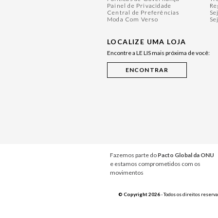
Painel de Privacidade
Re
Central de Preferências
Se
Moda Com Verso
Se
LOCALIZE UMA LOJA
Encontre a LE LIS mais próxima de você:
Fazemos parte do
Pacto Global da ONU
e estamos comprometidos com os
movimentos
© Copyright 2026
- Todos os direitos reserv