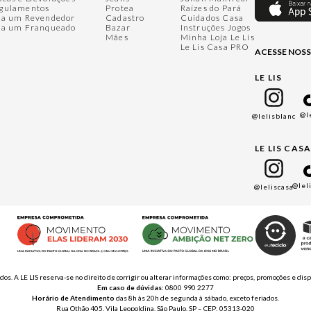
gulamentos
Protea
Raízes do Pará
ja um Revendedor
Cadastro
Cuidados Casa
ja um Franqueado
Bazar
Instruções Jogos
Mães
Minha Loja Le Lis
Le Lis Casa PRO
ACESSE NOSS
LE LIS
@l
@lelisblanc
LE LIS CAS
@lel
@leliscasa
ados. A LE LIS reserva-se no direito de corrigir ou alterar informações como: preços, promoções e 
Em caso de dúvidas:
0800 990 2277
Horário de Atendimento
das 8h às 20h de segunda à sábado, exceto feriados.
Rua Othão 405, Vila Leopoldina, São Paulo, SP – CEP: 05313-020