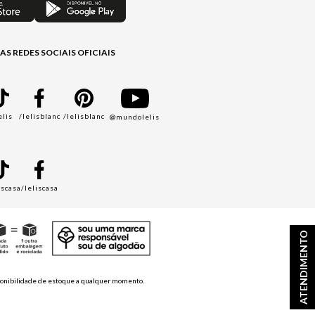
AS REDES SOCIAIS OFICIAIS
elis
/lelisblanc
/lelisblanc
@mundolelis
A
iscasa
/leliscasa
ATENDIMENTO
disponibilidade de estoque a qualquer momento.