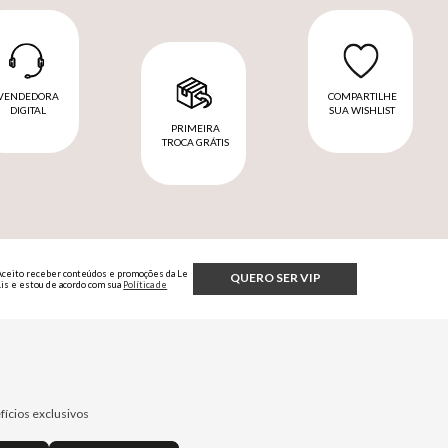
VENDEDORA
COMPARTILHE
DIGITAL
SUA WISHLIST
PRIMEIRA
TROCA GRÁTIS
Aceito receber conteúdos e promoções da Le
QUERO SER VIP
Lis e estou de acordo com sua
Política de
Privacidade.
fícios exclusivos