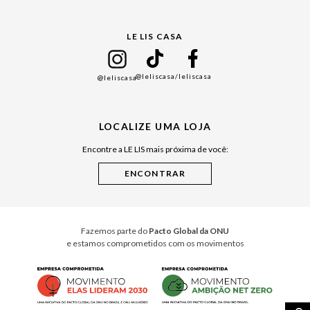
Gift Guide
LE LIS CASA
Mães
Namorados
@leliscasa
/leliscasa
@leliscasa
Japão
Julián Manfredi
LOCALIZE UMA LOJA
Raízes do Pará
Encontre a LE LIS mais próxima de você:
Cuidados Casa
Instruções de Jogos
Minha Loja Le Lis
Le Lis Casa PRO
Fazemos parte do
Pacto Global da ONU
e estamos comprometidos com os movimentos