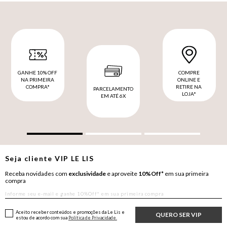
GANHE 10% OFF
COMPRE
NA PRIMEIRA
ONLINE E
COMPRA*
RETIRE NA
PARCELAMENTO
LOJA*
EM ATÉ 6X
Seja cliente
VIP
LE LIS
Receba novidades com
exclusividade
e aproveite
10%Off*
em sua primeira
compra
Aceito receber conteúdos e promoções da Le Lis e
QUERO SER VIP
estou de acordo com sua
Política de Privacidade.