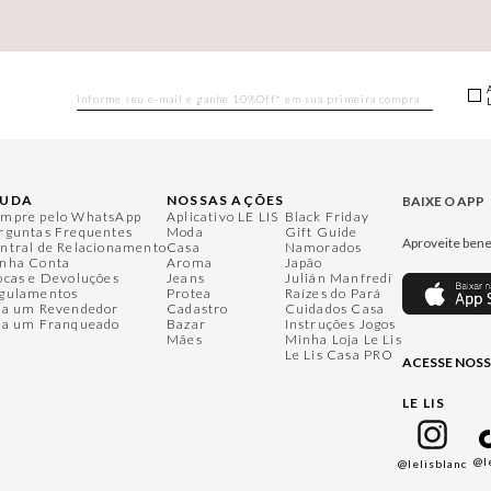
JUDA
NOSSAS AÇÕES
BAIXE O APP
mpre pelo WhatsApp
Aplicativo LE LIS
Black Friday
rguntas Frequentes
Moda
Gift Guide
Aproveite bene
ntral de Relacionamento
Casa
Namorados
nha Conta
Aroma
Japão
ocas e Devoluções
Jeans
Julián Manfredi
gulamentos
Protea
Raízes do Pará
ja um Revendedor
Cadastro
Cuidados Casa
ja um Franqueado
Bazar
Instruções Jogos
Mães
Minha Loja Le Lis
Le Lis Casa PRO
ACESSE NOSS
LE LIS
@l
@lelisblanc