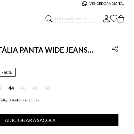
VENDEDORA DIGITAL
O que você procura?
ATÁLIA PANTA WIDE JEANS
-
60%
2
44
46
48
50
Tabela de medidas
ADICIONAR À SACOLA