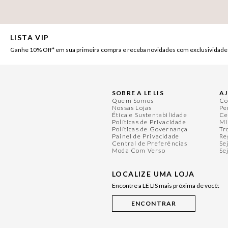
LISTA VIP
Ganhe 10% Off* em sua primeira compra e receba novidades com exclusividade
SOBRE A LE LIS
A
Quem Somos
Co
Nossas Lojas
Pe
Ética e Sustentabilidade
Ce
Políticas de Privacidade
Mi
Políticas de Governança
Tr
Painel de Privacidade
Re
Central de Preferências
Se
Moda Com Verso
Se
LOCALIZE UMA LOJA
Encontre a LE LIS mais próxima de você: