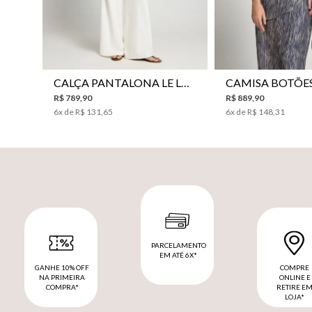
CALÇA PANTALONA LE LIS HORI FEMININA
R$
789
,
90
R$
889
,
90
6
x de
R$
131
,
65
6
x de
R$
148
,
31
PARCELAMENTO
EM ATÉ 6X*
GANHE 10% OFF
COMPRE
NA PRIMEIRA
ONLINE E
COMPRA*
RETIRE E
LOJA*