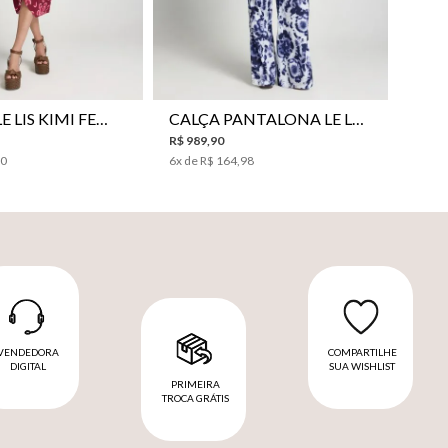
VESTIDO LE LIS KIMI FEMININO
CALÇA PANTALONA LE LIS JESSICA FEMININA
R$
989
,
90
00
6
x de
R$
164
,
98
VENDEDORA
COMPARTILHE
DIGITAL
SUA WISHLIST
PRIMEIRA
TROCA GRÁTIS