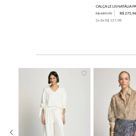
R$ 689,90
R$ 275,9
2
x de
R$ 137,98
PP
P
M
G
34
36
38
40