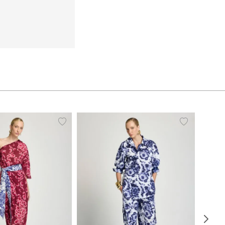
38
40
42
44
PP
P
M
G