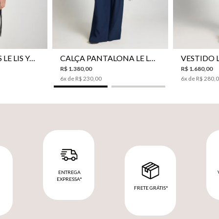
CAMISA BOTÕES LE LIS YANNA FEMININA
CALÇA PANTALONA LE LIS SAKURA II FEMININA
R$
1
.
380
,
00
R$
1
.
680
,
00
6
x de
R$
230
,
00
6
x de
R$
280
,
ENTREGA
EXPRESSA*
FRETE GRÁTIS*
M