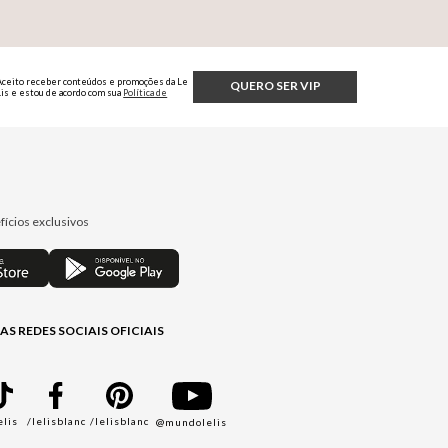
Aceito receber conteúdos e promoções da Le
QUERO SER VIP
Lis e estou de acordo com sua
Política de
Privacidade.
fícios exclusivos
AS REDES SOCIAIS OFICIAIS
elis
/lelisblanc
/lelisblanc
@mundolelis