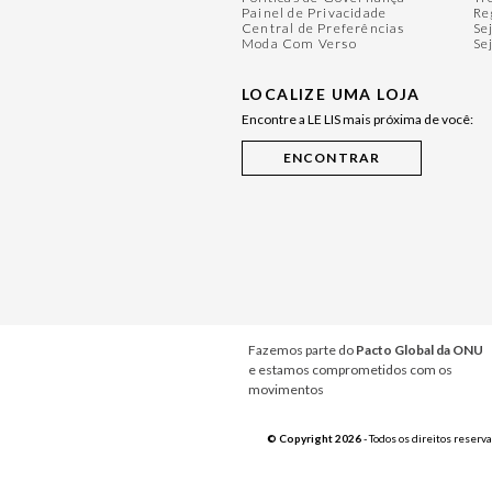
Painel de Privacidade
Re
Central de Preferências
Se
Moda Com Verso
Se
LOCALIZE UMA LOJA
Encontre a LE LIS mais próxima de você:
Fazemos parte do
Pacto Global da ONU
e estamos comprometidos com os
movimentos
© Copyright 2026
- Todos os direitos reserv