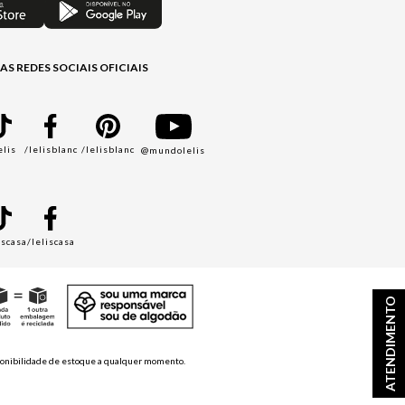
AS REDES SOCIAIS OFICIAIS
elis
/lelisblanc
/lelisblanc
@mundolelis
A
iscasa
/leliscasa
ATENDIMENTO
disponibilidade de estoque a qualquer momento.