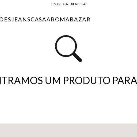
ENTREGA EXPRESSA*
FRETE GRÁTIS*
ÕES
JEANS
CASA
AROMA
BAZAR
BAIXE O APP
10% OFF NA PRIMEIRA COMPRA*
TRAMOS UM PRODUTO PARA 