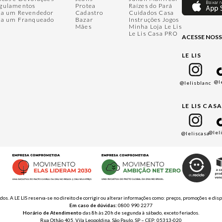
gulamentos
Protea
Raízes do Pará
ja um Revendedor
Cadastro
Cuidados Casa
ja um Franqueado
Bazar
Instruções Jogos
Mães
Minha Loja Le Lis
Le Lis Casa PRO
ACESSE NOSS
LE LIS
@l
@lelisblanc
LE LIS CAS
@lel
@leliscasa
ados. A LE LIS reserva-se no direito de corrigir ou alterar informações como: preços, promoções e 
Em caso de dúvidas:
0800 990 2277
Horário de Atendimento
das 8h às 20h de segunda à sábado, exceto feriados.
Rua Othão 405, Vila Leopoldina, São Paulo, SP – CEP: 05313-020