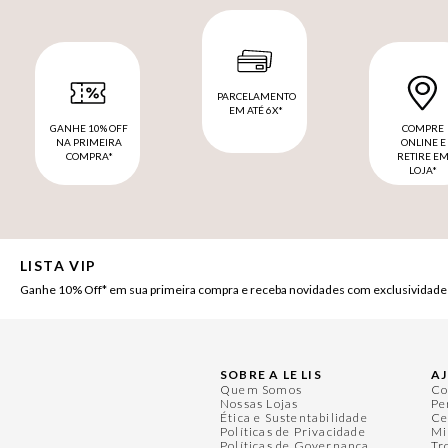
PARCELAMENTO
EM ATÉ 6X*
GANHE 10% OFF
COMPRE
NA PRIMEIRA
ONLINE E
COMPRA*
RETIRE E
LOJA*
LISTA VIP
Ganhe 10% Off* em sua primeira compra e receba novidades com exclusividade
SOBRE A LE LIS
A
Quem Somos
Co
Nossas Lojas
Pe
Ética e Sustentabilidade
Ce
Políticas de Privacidade
Mi
Políticas de Governança
Tr