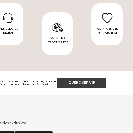
VENDEDORA
COMPARTILHE
DIGITAL
SUA WISHLIST
PRIMEIRA
TROCA GRÁTIS
Aceito receber conteúdos e promoções da Le
QUERO SER VIP
Lis e estou de acordo com sua
Política de
Privacidade.
fícios exclusivos