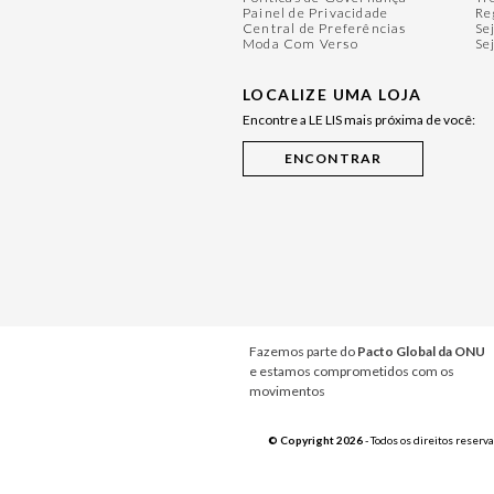
Painel de Privacidade
Re
Central de Preferências
Se
Moda Com Verso
Se
LOCALIZE UMA LOJA
Encontre a LE LIS mais próxima de você:
Fazemos parte do
Pacto Global da ONU
e estamos comprometidos com os
movimentos
© Copyright 2026
- Todos os direitos reserv