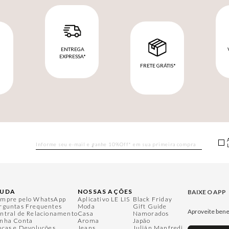
ENTREGA
EXPRESSA*
FRETE GRÁTIS*
M
JUDA
NOSSAS AÇÕES
BAIXE O APP
mpre pelo WhatsApp
Aplicativo LE LIS
Black Friday
rguntas Frequentes
Moda
Gift Guide
Aproveite bene
ntral de Relacionamento
Casa
Namorados
nha Conta
Aroma
Japão
ocas e Devoluções
Jeans
Julián Manfredi