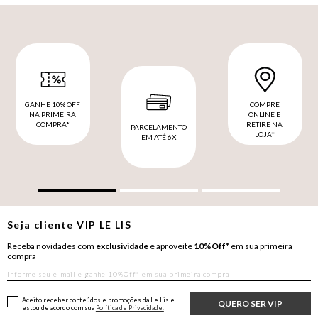
GANHE 10% OFF
COMPRE
NA PRIMEIRA
ONLINE E
COMPRA*
RETIRE NA
PARCELAMENTO
LOJA*
EM ATÉ 6X
Seja cliente
VIP
LE LIS
Receba novidades com
exclusividade
e aproveite
10%Off*
em sua primeira
compra
Aceito receber conteúdos e promoções da Le Lis e
QUERO SER VIP
estou de acordo com sua
Política de Privacidade.