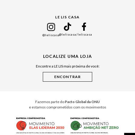
Gift Guide
LE LIS CASA
Mães
Namorados
@leliscasa
/leliscasa
@leliscasa
Japão
Julián Manfredi
LOCALIZE UMA LOJA
Raízes do Pará
Encontre a LE LIS mais próxima de você:
Cuidados Casa
Instruções de Jogos
Minha Loja Le Lis
Le Lis Casa PRO
Fazemos parte do
Pacto Global da ONU
e estamos comprometidos com os movimentos