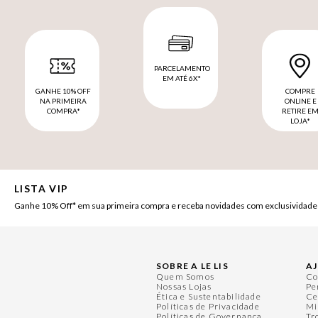
PARCELAMENTO
EM ATÉ 6X*
GANHE 10% OFF
COMPRE
NA PRIMEIRA
ONLINE E
COMPRA*
RETIRE E
LOJA*
LISTA VIP
Ganhe 10% Off* em sua primeira compra e receba novidades com exclusividade
SOBRE A LE LIS
A
Quem Somos
Co
Nossas Lojas
Pe
Ética e Sustentabilidade
Ce
Políticas de Privacidade
Mi
Políticas de Governança
Tr