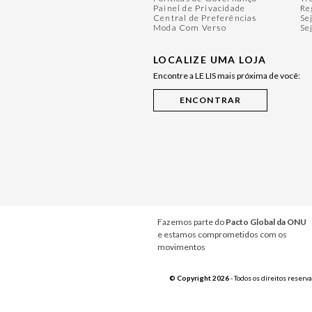
Painel de Privacidade
Re
Central de Preferências
Se
Moda Com Verso
Se
LOCALIZE UMA LOJA
Encontre a LE LIS mais próxima de você:
Fazemos parte do
Pacto Global da ONU
e estamos comprometidos com os
movimentos
© Copyright 2026
- Todos os direitos reserv