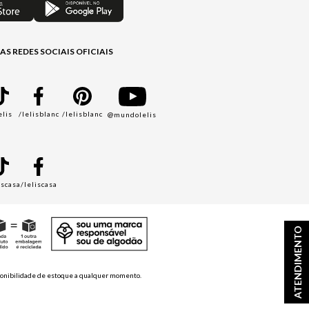
AS REDES SOCIAIS OFICIAIS
elis
/lelisblanc
/lelisblanc
@mundolelis
A
iscasa
/leliscasa
ATENDIMENTO
disponibilidade de estoque a qualquer momento.