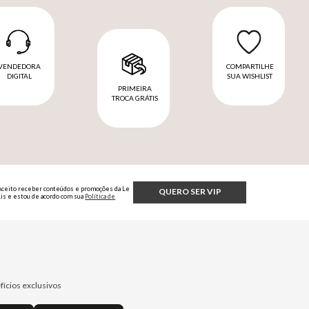
VENDEDORA
COMPARTILHE
DIGITAL
SUA WISHLIST
PRIMEIRA
TROCA GRÁTIS
Aceito receber conteúdos e promoções da Le
QUERO SER VIP
Lis e estou de acordo com sua
Política de
Privacidade.
fícios exclusivos