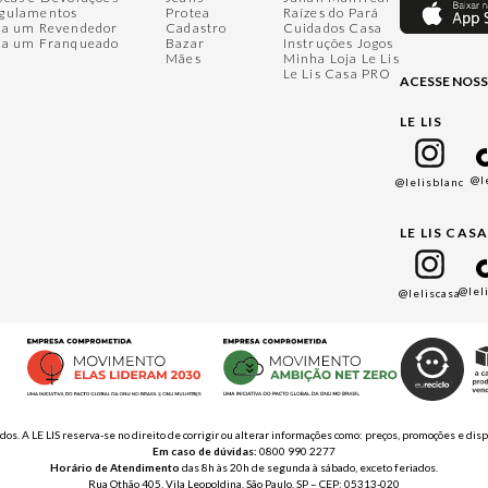
gulamentos
Protea
Raízes do Pará
ja um Revendedor
Cadastro
Cuidados Casa
ja um Franqueado
Bazar
Instruções Jogos
Mães
Minha Loja Le Lis
Le Lis Casa PRO
ACESSE NOSS
LE LIS
@l
@lelisblanc
LE LIS CAS
@lel
@leliscasa
ados. A LE LIS reserva-se no direito de corrigir ou alterar informações como: preços, promoções e 
Em caso de dúvidas:
0800 990 2277
Horário de Atendimento
das 8h às 20h de segunda à sábado, exceto feriados.
Rua Othão 405, Vila Leopoldina, São Paulo, SP – CEP: 05313-020