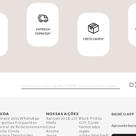
ENTREGA
EXPRESSA*
FRETE GRÁTIS*
M
JUDA
NOSSAS AÇÕES
BAIXE O APP
mpre pelo WhatsApp
Aplicativo LE LIS
Black Friday
rguntas Frequentes
Moda
Gift Guide
Aproveite bene
ntral de Relacionamento
Casa
Namorados
nha Conta
Aroma
Japão
ocas e Devoluções
Jeans
Julián Manfredi