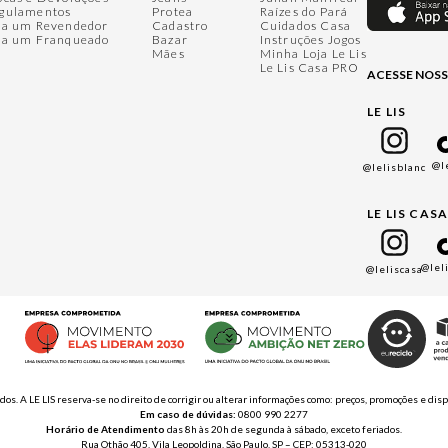
gulamentos
Protea
Raízes do Pará
ja um Revendedor
Cadastro
Cuidados Casa
ja um Franqueado
Bazar
Instruções Jogos
Mães
Minha Loja Le Lis
Le Lis Casa PRO
ACESSE NOSS
LE LIS
@l
@lelisblanc
LE LIS CAS
@lel
@leliscasa
ados. A LE LIS reserva-se no direito de corrigir ou alterar informações como: preços, promoções e 
Em caso de dúvidas:
0800 990 2277
Horário de Atendimento
das 8h às 20h de segunda à sábado, exceto feriados.
Rua Othão 405, Vila Leopoldina, São Paulo, SP – CEP: 05313-020