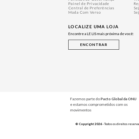
Painel de Privacidade
Re
Central de Preferências
Se
Moda Com Verso
Se
LOCALIZE UMA LOJA
Encontre a LE LIS mais próxima de você:
Fazemos parte do
Pacto Global da ONU
e estamos comprometidos com os
movimentos
© Copyright 2026
- Todos os direitos reserv