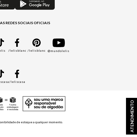
AS REDES SOCIAIS OFICIAIS
elis
/lelisblanc
/lelisblanc
@mundolelis
A
iscasa
/leliscasa
ATENDIMENTO
disponibilidade de estoque a qualquer momento.