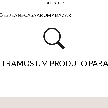
FRETE GRÁTIS*
BAIXE O APP
ÕES
JEANS
CASA
AROMA
BAZAR
10% OFF NA PRIMEIRA COMPRA*
TRAMOS UM PRODUTO PARA 