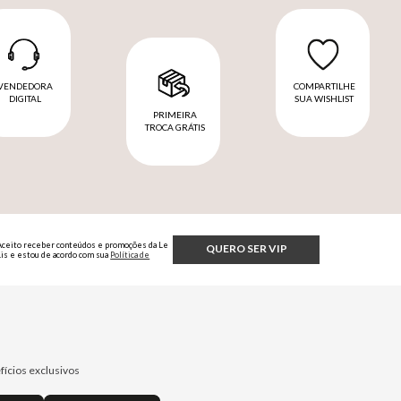
VENDEDORA
COMPARTILHE
DIGITAL
SUA WISHLIST
PRIMEIRA
TROCA GRÁTIS
Aceito receber conteúdos e promoções da Le
QUERO SER VIP
Lis e estou de acordo com sua
Política de
Privacidade.
fícios exclusivos