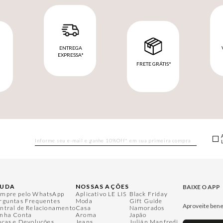
ENTREGA
EXPRESSA*
FRETE GRÁTIS*
M
JUDA
NOSSAS AÇÕES
BAIXE O APP
mpre pelo WhatsApp
Aplicativo LE LIS
Black Friday
rguntas Frequentes
Moda
Gift Guide
Aproveite bene
ntral de Relacionamento
Casa
Namorados
nha Conta
Aroma
Japão
ocas e Devoluções
Jeans
Julián Manfredi