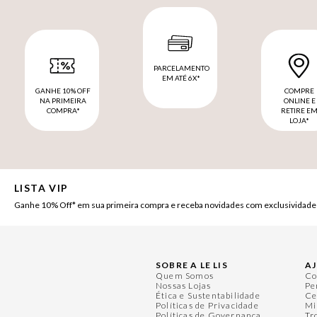
PARCELAMENTO
EM ATÉ 6X*
GANHE 10% OFF
COMPRE
NA PRIMEIRA
ONLINE E
COMPRA*
RETIRE E
LOJA*
LISTA VIP
Ganhe 10% Off* em sua primeira compra e receba novidades com exclusividade
SOBRE A LE LIS
A
Quem Somos
Co
Nossas Lojas
Pe
Ética e Sustentabilidade
Ce
Políticas de Privacidade
Mi
Políticas de Governança
Tr