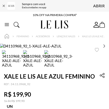
Sempre com você
ABRIR
BAIXE O APP
Exclusividades no app
10% OFF NA PRIMEIRA COMPRA*
COMPRE ONLINE E RETIRE EM LOJA*
ENTREGA EXPRESSA*
FEMININO
ACESSÓRIOS
LENÇOS E XALES
XALE LE LIS ALE AZUL FEMININO
FRETE GRÁTIS*
BAIXE O APP
10% OFF NA PRIMEIRA COMPRA*
XALE LE LIS ALE AZUL FEMININO
:
34.11.0968_92
R$
199
,
90
1
x de
R$
199
,
90
UN