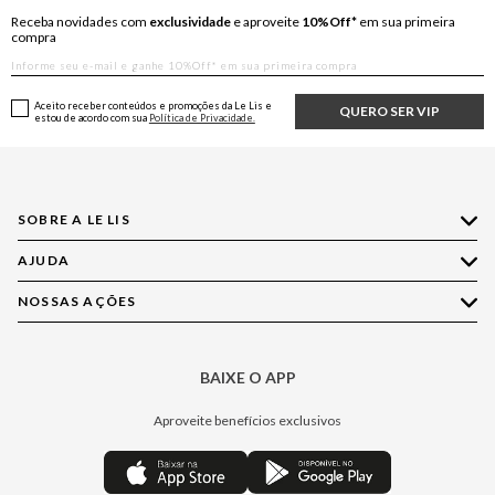
Receba novidades com
exclusividade
e aproveite
10%Off*
em sua primeira
compra
Aceito receber conteúdos e promoções da Le Lis e
QUERO SER VIP
estou de acordo com sua
Política de Privacidade.
SOBRE A LE LIS
AJUDA
Quem Somos
Nossas Lojas
NOSSAS AÇÕES
Compre pelo WhatsApp
Ética e Sustentabilidade
Perguntas Frequentes
Aplicativo LE LIS
Política de Privacidade
Central de Relacionamento
BAIXE O APP
Moda
Política de Governança
Minha Conta
Casa
Aproveite benefícios exclusivos
Painel de Privacidade
Trocas e Devoluções
Aroma
Central de Preferências
Regulamentos
Jeans