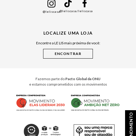
Namorados
@leliscasa
/leliscasa
@leliscasa
Japão
Julián Manfredi
LOCALIZE UMA LOJA
Raízes do Pará
Encontre a LE LIS mais próxima de você:
Cuidados Casa
Instruções de Jogos
Minha Loja Le Lis
Le Lis Casa PRO
Fazemos parte do
Pacto Global da ONU
e estamos comprometidos com os movimentos
ATENDIMENTO