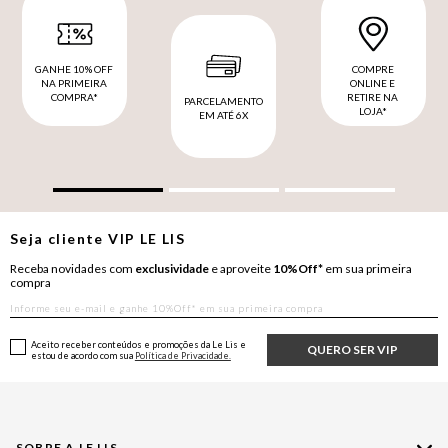
GANHE 10% OFF
COMPRE
NA PRIMEIRA
ONLINE E
COMPRA*
RETIRE NA
PARCELAMENTO
LOJA*
EM ATÉ 6X
Seja cliente
VIP
LE LIS
Receba novidades com
exclusividade
e aproveite
10%Off*
em sua primeira
compra
Aceito receber conteúdos e promoções da Le Lis e
QUERO SER VIP
estou de acordo com sua
Política de Privacidade.
SOBRE A LE LIS