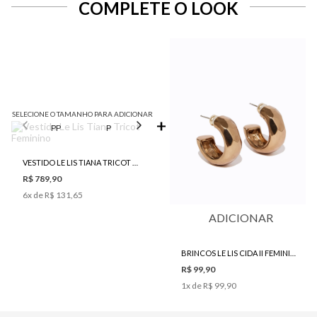
COMPLETE O LOOK
SELECIONE O TAMANHO PARA ADICIONAR
PP
P
M
G
VESTIDO LE LIS TIANA TRICOT FEMININO
R$ 789,90
6
x de
R$ 131,65
ADICIONAR
BRINCOS LE LIS CIDA II FEMININO
R$ 99,90
1
x de
R$ 99,90