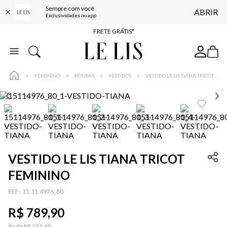
Sempre com você
ABRIR
ENTREGA EXPRESSA*
Exclusividades no app
FRETE GRÁTIS*
BAIXE O APP
10% OFF NA PRIMEIRA COMPRA*
FEMININO
ROUPAS
VESTIDOS
VESTIDO LE LIS TIANA TRICOT FEMININO
VESTIDO LE LIS TIANA TRICOT
FEMININO
:
15.11.4976_80
R$
789
,
90
6
x de
R$
131
,
65