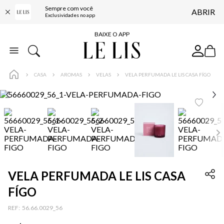
Sempre com você
ABRIR
FRETE GRÁTIS*
Exclusividades no app
BAIXE O APP
10% OFF NA PRIMEIRA COMPRA*
COMPRE ONLINE E RETIRE EM LOJA*
CASA
AROMAS
VELAS
VELA PERFUMADA LE LIS CASA FÍGO
ENTREGA EXPRESSA*
FRETE GRÁTIS*
BAIXE O APP
10% OFF NA PRIMEIRA COMPRA*
VELA PERFUMADA LE LIS CASA
…
FÍGO
:
56.66.0029_56