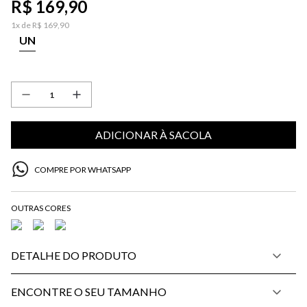
R$
169
,
90
1
x de
R$
169
,
90
UN
ADICIONAR À SACOLA
COMPRE POR WHATSAPP
DETALHE DO PRODUTO
ENCONTRE O SEU TAMANHO