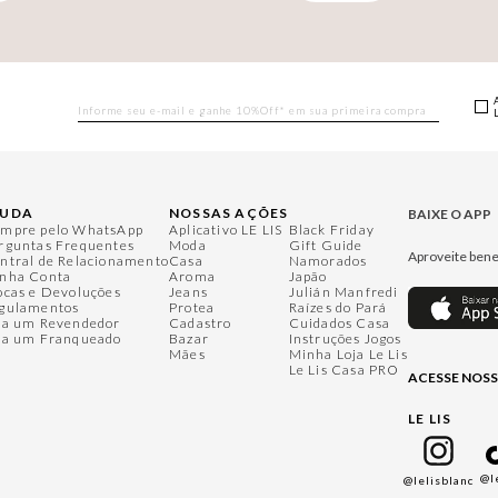
JUDA
NOSSAS AÇÕES
BAIXE O APP
mpre pelo WhatsApp
Aplicativo LE LIS
Black Friday
rguntas Frequentes
Moda
Gift Guide
Aproveite bene
ntral de Relacionamento
Casa
Namorados
nha Conta
Aroma
Japão
ocas e Devoluções
Jeans
Julián Manfredi
gulamentos
Protea
Raízes do Pará
ja um Revendedor
Cadastro
Cuidados Casa
ja um Franqueado
Bazar
Instruções Jogos
Mães
Minha Loja Le Lis
Le Lis Casa PRO
ACESSE NOSS
LE LIS
@l
@lelisblanc