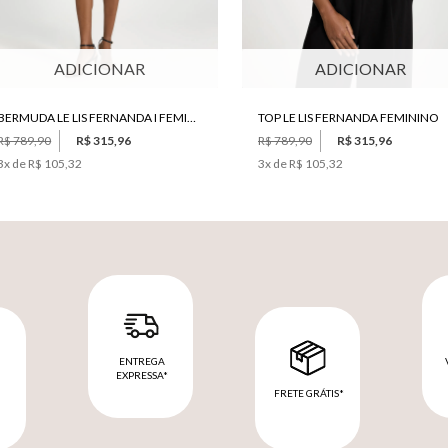
ADICIONAR
ADICIONAR
BERMUDA LE LIS FERNANDA I FEMININO
TOP LE LIS FERNANDA FEMININO
R$ 789,90
R$ 315,96
R$ 789,90
R$ 315,96
3
x de
R$ 105,32
3
x de
R$ 105,32
ENTREGA
EXPRESSA*
FRETE GRÁTIS*
M