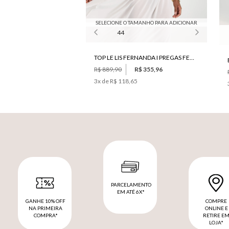
SELECIONE O TAMANHO PARA ADICIONAR
44
TOP LE LIS FERNANDA I PREGAS FEMININO
R$ 889,90
R$ 355,96
3
x de
R$ 118,65
PARCELAMENTO
EM ATÉ 6X*
GANHE 10% OFF
COMPRE
NA PRIMEIRA
ONLINE E
COMPRA*
RETIRE E
LOJA*