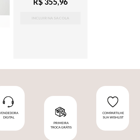
R$ 355,96
INCLUIR NA SACOLA
VENDEDORA
COMPARTILHE
DIGITAL
SUA WISHLIST
PRIMEIRA
TROCA GRÁTIS