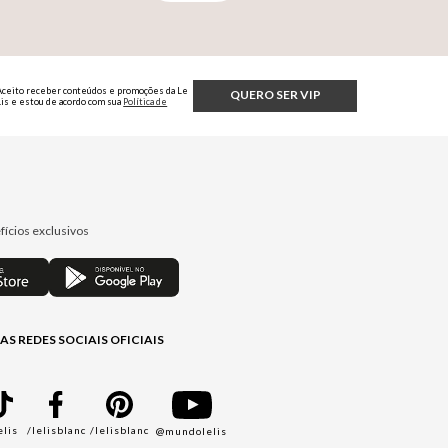
Aceito receber conteúdos e promoções da Le
QUERO SER VIP
Lis e estou de acordo com sua
Política de
Privacidade.
fícios exclusivos
AS REDES SOCIAIS OFICIAIS
elis
/lelisblanc
/lelisblanc
@mundolelis