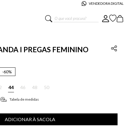
VENDEDORA DIGITAL
O que você procura?
NANDA I PREGAS FEMININO
-
60%
2
44
46
48
50
Tabela de medidas
ADICIONAR À SACOLA