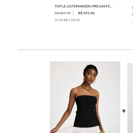
TOP LE LIS FERNANDA I PREGAS FEMININO
R$ 889,90
R$ 355,96
3
x de
R$ 118,65