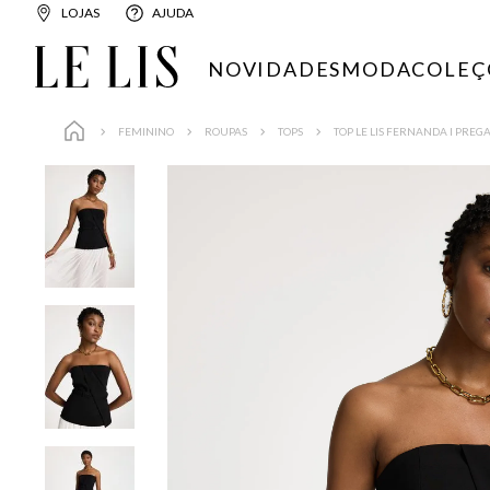
LOJAS
AJUDA
NOVIDADES
MODA
COLEÇ
FEMININO
ROUPAS
TOPS
TOP LE LIS FERNANDA I PREG