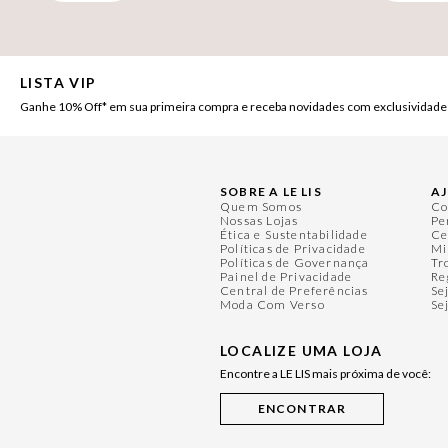
LISTA VIP
Ganhe 10% Off* em sua primeira compra e receba novidades com exclusividade
SOBRE A LE LIS
A
Quem Somos
Co
Nossas Lojas
Pe
Ética e Sustentabilidade
Ce
Políticas de Privacidade
Mi
Políticas de Governança
Tr
Painel de Privacidade
Re
Central de Preferências
Se
Moda Com Verso
Se
LOCALIZE UMA LOJA
Encontre a LE LIS mais próxima de você: