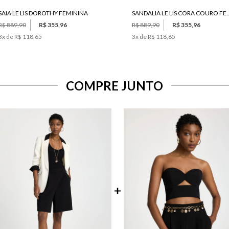
SANDALIA LE LIS COR
SAIA LE LIS DOROTHY FEMININA
R$ 889,90
R$ 355,96
R$ 889,90
R$ 355,96
3
x de
R$ 118,65
3
x de
R$ 118,65
COMPRE JUNTO