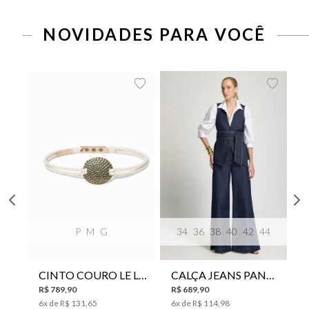
NOVIDADES PARA VOCÊ
P
M
G
34
36
38
40
42
44
CINTO COURO LE LIS SUKI FEMININO
CALÇA JEANS PANTA WIDE LE LIS ISIS FEMININA
R$
789
,
90
R$
689
,
90
6
x de
R$
131
,
65
6
x de
R$
114
,
98