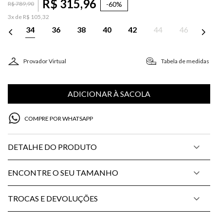
R$
315
,
96
-
60%
R$
789
,
90
3
x de
R$
105
,
32
34
36
38
40
42
44
46
Provador Virtual
Tabela de medidas
ADICIONAR À SACOLA
COMPRE POR WHATSAPP
DETALHE DO PRODUTO
ENCONTRE O SEU TAMANHO
TROCAS E DEVOLUÇÕES