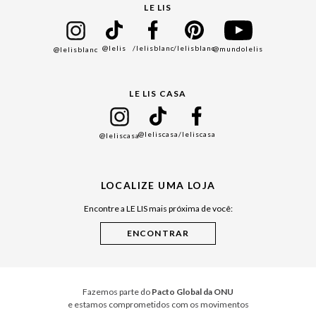
Seja um Franqueado
Cadastro
LE LIS
Bazar
@lelis
/lelisblanc
/lelisblanc
@mundolelis
@lelisblanc
Black Friday
Gift Guide
LE LIS CASA
Mães
Namorados
@leliscasa
/leliscasa
@leliscasa
Japão
Julián Manfredi
LOCALIZE UMA LOJA
Raízes do Pará
Encontre a LE LIS mais próxima de você:
Cuidados Casa
Instruções de Jogos
Minha Loja Le Lis
Le Lis Casa PRO
Fazemos parte do
Pacto Global da ONU
e estamos comprometidos com os movimentos