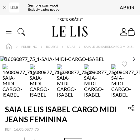
Sempre com você
ABRIR
ENTREGA EXPRESSA*
Exclusividades no app
FRETE GRÁTIS*
BAIXE O APP
10% OFF NA PRIMEIRA COMPRA*
FEMININO
ROUPAS
SAIAS
SAIA LE LIS ISABEL CARGO MIDI JEANS FEMININA
SAIA LE LIS ISABEL CARGO MIDI
JEANS FEMININA
:
16.08.0877_75