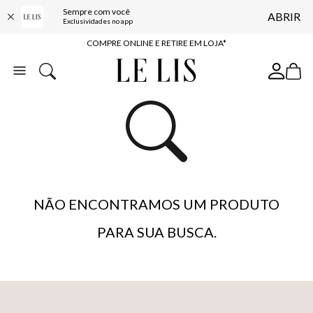
Sempre com você
ABRIR
10% OFF NA PRIMEIRA COMPRA*
Exclusividades no app
COMPRE ONLINE E RETIRE EM LOJA*
ENTREGA EXPRESSA*
FRETE GRÁTIS*
BAIXE O APP
10% OFF NA PRIMEIRA COMPRA*
NÃO ENCONTRAMOS UM PRODUTO
PARA SUA BUSCA.