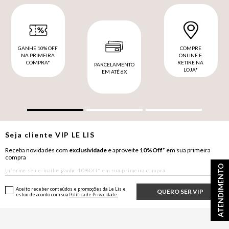
GANHE 10% OFF
COMPRE
NA PRIMEIRA
ONLINE E
COMPRA*
RETIRE NA
PARCELAMENTO
LOJA*
EM ATÉ 6X
Seja cliente
VIP
LE LIS
Receba novidades com
exclusividade
e aproveite
10%Off*
em sua primeira
compra
ATENDIMENTO
Aceito receber conteúdos e promoções da Le Lis e
QUERO SER VIP
estou de acordo com sua
Política de Privacidade.