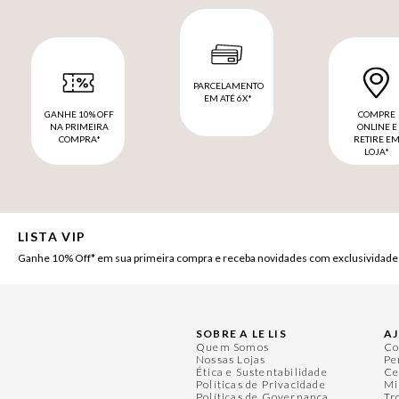
PARCELAMENTO
EM ATÉ 6X*
GANHE 10% OFF
COMPRE
NA PRIMEIRA
ONLINE E
COMPRA*
RETIRE E
LOJA*
LISTA VIP
Ganhe 10% Off* em sua primeira compra e receba novidades com exclusividade
SOBRE A LE LIS
A
Quem Somos
Co
Nossas Lojas
Pe
Ética e Sustentabilidade
Ce
Políticas de Privacidade
Mi
Políticas de Governança
Tr