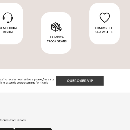
VENDEDORA
COMPARTILHE
DIGITAL
SUA WISHLIST
PRIMEIRA
TROCA GRÁTIS
Aceito receber conteúdos e promoções da Le
QUERO SER VIP
Lis e estou de acordo com sua
Política de
Privacidade.
fícios exclusivos