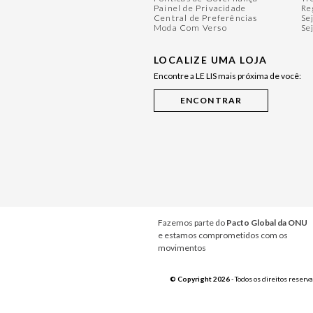
Painel de Privacidade
Re
Central de Preferências
Se
Moda Com Verso
Se
LOCALIZE UMA LOJA
Encontre a LE LIS mais próxima de você:
Fazemos parte do
Pacto Global da ONU
e estamos comprometidos com os
movimentos
© Copyright 2026
- Todos os direitos reserv