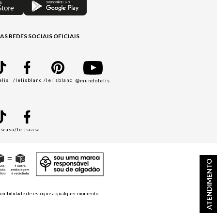
AS REDES SOCIAIS OFICIAIS
elis
/lelisblanc
/lelisblanc
@mundolelis
A
iscasa
/leliscasa
ATENDIMENTO
disponibilidade de estoque a qualquer momento.