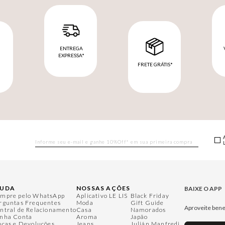
ENTREGA
EXPRESSA*
FRETE GRÁTIS*
M
JUDA
NOSSAS AÇÕES
BAIXE O APP
mpre pelo WhatsApp
Aplicativo LE LIS
Black Friday
rguntas Frequentes
Moda
Gift Guide
Aproveite bene
ntral de Relacionamento
Casa
Namorados
nha Conta
Aroma
Japão
ocas e Devoluções
Jeans
Julián Manfredi