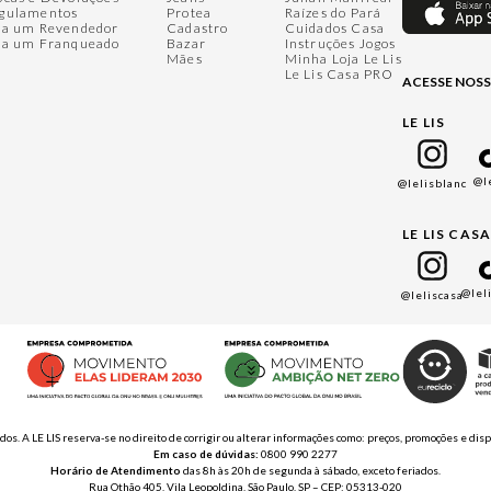
gulamentos
Protea
Raízes do Pará
ja um Revendedor
Cadastro
Cuidados Casa
ja um Franqueado
Bazar
Instruções Jogos
Mães
Minha Loja Le Lis
Le Lis Casa PRO
ACESSE NOSS
LE LIS
@l
@lelisblanc
LE LIS CAS
@lel
@leliscasa
ados. A LE LIS reserva-se no direito de corrigir ou alterar informações como: preços, promoções e 
Em caso de dúvidas:
0800 990 2277
Horário de Atendimento
das 8h às 20h de segunda à sábado, exceto feriados.
Rua Othão 405, Vila Leopoldina, São Paulo, SP – CEP: 05313-020