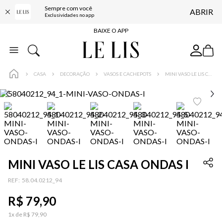
Sempre com você
ABRIR
FRETE GRÁTIS*
Exclusividades no app
BAIXE O APP
10% OFF NA PRIMEIRA COMPRA*
COMPRE ONLINE E RETIRE EM LOJA*
CASA
DECORAÇÃO
VASOS E CACHEPOTS
MINI VASO LE LIS CASA ONDAS I
ENTREGA EXPRESSA*
FRETE GRÁTIS*
BAIXE O APP
10% OFF NA PRIMEIRA COMPRA*
MINI VASO LE LIS CASA ONDAS I
:
58.04.0212_94
R$
79
,
90
1
x de
R$
79
,
90