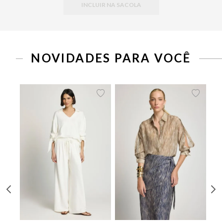
INCLUIR NA SACOLA
PP
P
M
G
34
36
38
40
42
44
46
NOVIDADES PARA VOCÊ