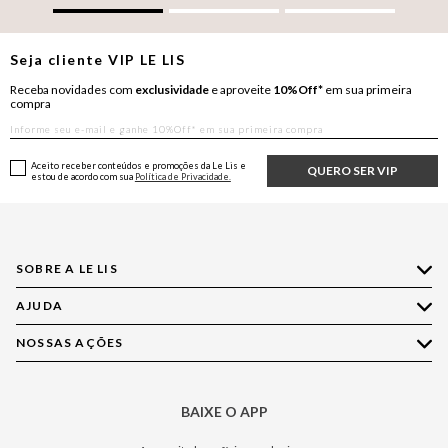
Seja cliente
VIP
LE LIS
Receba novidades com
exclusividade
e aproveite
10%Off*
em sua primeira
compra
Aceito receber conteúdos e promoções da Le Lis e
QUERO SER VIP
estou de acordo com sua
Política de Privacidade.
SOBRE A LE LIS
AJUDA
Quem Somos
Nossas Lojas
NOSSAS AÇÕES
Compre pelo WhatsApp
Ética e Sustentabilidade
Perguntas Frequentes
Aplicativo LE LIS
Política de Privacidade
Central de Relacionamento
BAIXE O APP
Moda
Política de Governança
Minha Conta
Casa