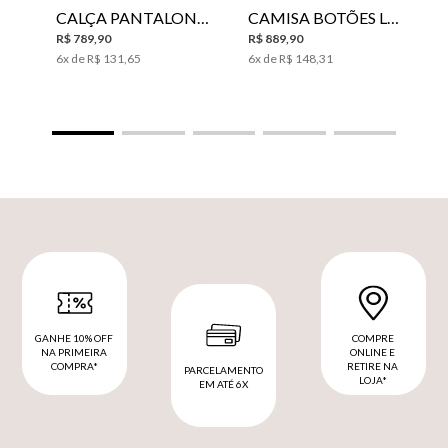
CALÇA PANTALONA LE LIS HORI FEMININA
CAMISA BOTÕES LE LIS YANNA FEMININA
R$
789
,
90
R$
889
,
90
6
x de
R$
131
,
65
6
x de
R$
148
,
31
GANHE 10% OFF
COMPRE
NA PRIMEIRA
ONLINE E
COMPRA*
RETIRE NA
PARCELAMENTO
LOJA*
EM ATÉ 6X