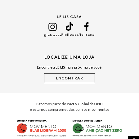
Gift Guide
LE LIS CASA
Mães
Namorados
@leliscasa
/leliscasa
@leliscasa
Japão
Julián Manfredi
LOCALIZE UMA LOJA
Raízes do Pará
Encontre a LE LIS mais próxima de você:
Cuidados Casa
Instruções de Jogos
Minha Loja Le Lis
Le Lis Casa PRO
Fazemos parte do
Pacto Global da ONU
e estamos comprometidos com os movimentos