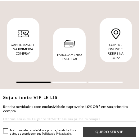
GANHE 10% OFF
COMPRE
NA PRIMEIRA
ONLINE E
COMPRA*
RETIRE NA
PARCELAMENTO
LOJA*
EM ATÉ 6X
Seja cliente
VIP
LE LIS
Receba novidades com
exclusividade
e aproveite
10%Off*
em sua primeira
compra
Aceito receber conteúdos e promoções da Le Lis e
QUERO SER VIP
estou de acordo com sua
Política de Privacidade.