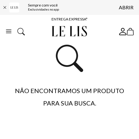
Sempre com você
ABRIR
COMPRE ONLINE E RETIRE EM LOJA*
Exclusividades no app
ENTREGA EXPRESSA*
FRETE GRÁTIS*
BAIXE O APP
10% OFF NA PRIMEIRA COMPRA*
NÃO ENCONTRAMOS UM PRODUTO
PARA SUA BUSCA.