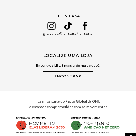
Gift Guide
LE LIS CASA
Mães
Namorados
@leliscasa
/leliscasa
@leliscasa
Japão
Julián Manfredi
LOCALIZE UMA LOJA
Raízes do Pará
Encontre a LE LIS mais próxima de você:
Cuidados Casa
Instruções de Jogos
Minha Loja Le Lis
Le Lis Casa PRO
Fazemos parte do
Pacto Global da ONU
e estamos comprometidos com os movimentos