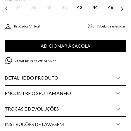
34
36
38
40
42
44
46
Provador Virtual
Tabela de medidas
ADICIONAR À SACOLA
COMPRE POR WHATSAPP
DETALHE DO PRODUTO
ENCONTRE O SEU TAMANHO
TROCAS E DEVOLUÇÕES
INSTRUÇÕES DE LAVAGEM