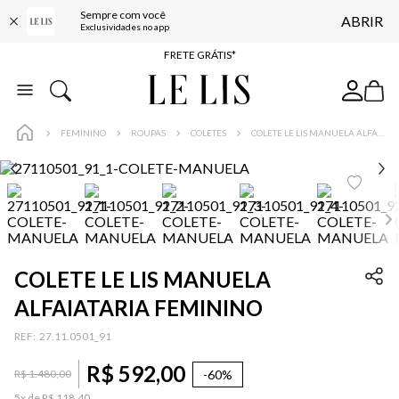
Sempre com você
ABRIR
ENTREGA EXPRESSA*
Exclusividades no app
FRETE GRÁTIS*
BAIXE O APP
10% OFF NA PRIMEIRA COMPRA*
FEMININO
ROUPAS
COLETES
COLETE LE LIS MANUELA ALFAIATARIA FEMININO
COLETE LE LIS MANUELA
ALFAIATARIA FEMININO
:
27.11.0501_91
R$
592
,
00
-
60%
R$
1
.
480
,
00
5
x de
R$
118
,
40