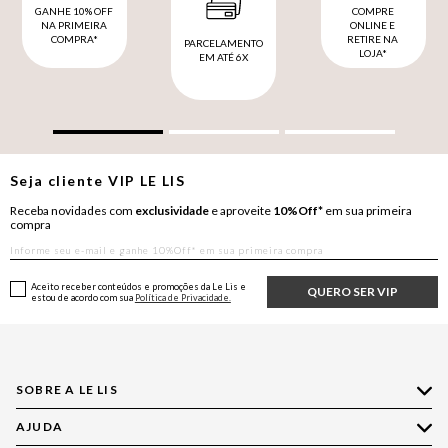
GANHE 10% OFF
COMPRE
NA PRIMEIRA
ONLINE E
COMPRA*
RETIRE NA
PARCELAMENTO
LOJA*
EM ATÉ 6X
Seja cliente
VIP
LE LIS
Receba novidades com
exclusividade
e aproveite
10%Off*
em sua primeira
compra
Aceito receber conteúdos e promoções da Le Lis e
QUERO SER VIP
estou de acordo com sua
Política de Privacidade.
SOBRE A LE LIS
AJUDA
Quem Somos