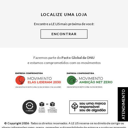
Julián Manfredi
LOCALIZE UMA LOJA
Raízes do Pará
Encontre a LE LIS mais próxima de você:
Cuidados Casa
Instruções de Jogos
Minha Loja Le Lis
Le Lis Casa PRO
Fazemos parte do
Pacto Global da ONU
e estamos comprometidos com os movimentos
ATENDIMENTO
© Copyright 2026
- Todos os direitos reservados. A LE LIS reserva-se no direito de corrigir ou
alterar informações como: preços, promoções e disponibilidade de estoque a qualquer momento.