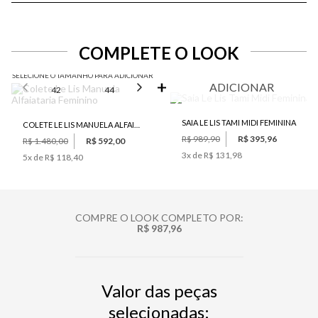
COMPLETE O LOOK
SELECIONE O TAMANHO PARA ADICIONAR
ADICIONAR
42
44
46
SAIA LE LIS TAMI MIDI FEMININA
COLETE LE LIS MANUELA ALFAIATARIA FEMININO
R$ 989,90
R$ 395,96
R$ 1.480,00
R$ 592,00
3
x de
R$ 131,98
5
x de
R$ 118,40
COMPRE O LOOK COMPLETO POR:
R$ 987,96
Valor das peças
selecionadas: