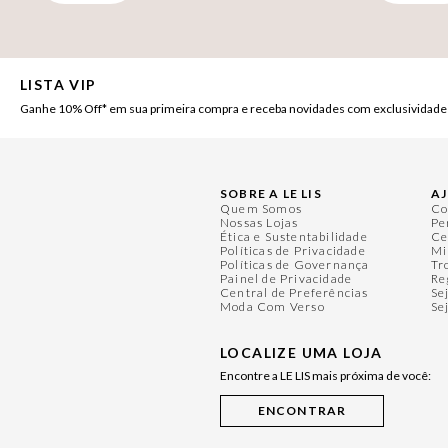
LISTA VIP
Ganhe 10% Off* em sua primeira compra e receba novidades com exclusividade
SOBRE A LE LIS
A
Quem Somos
Co
Nossas Lojas
Pe
Ética e Sustentabilidade
Ce
Políticas de Privacidade
Mi
Políticas de Governança
Tr
Painel de Privacidade
Re
Central de Preferências
Se
Moda Com Verso
Se
LOCALIZE UMA LOJA
Encontre a LE LIS mais próxima de você: