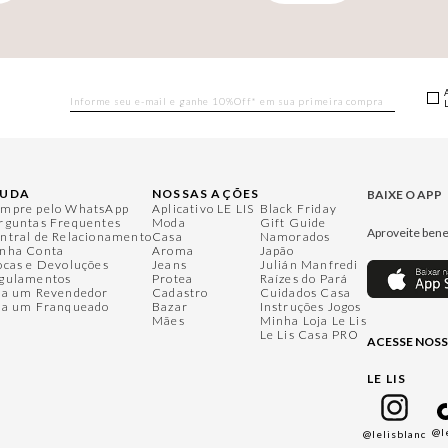
JUDA
NOSSAS AÇÕES
BAIXE O APP
mpre pelo WhatsApp
Aplicativo LE LIS
Black Friday
rguntas Frequentes
Moda
Gift Guide
Aproveite bene
ntral de Relacionamento
Casa
Namorados
nha Conta
Aroma
Japão
ocas e Devoluções
Jeans
Julián Manfredi
gulamentos
Protea
Raízes do Pará
ja um Revendedor
Cadastro
Cuidados Casa
ja um Franqueado
Bazar
Instruções Jogos
Mães
Minha Loja Le Lis
Le Lis Casa PRO
ACESSE NOSS
LE LIS
@l
@lelisblanc