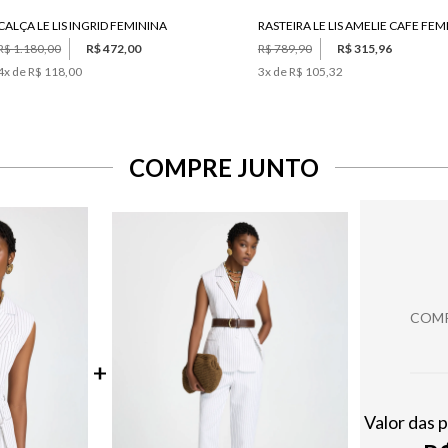
CALÇA LE LIS INGRID FEMININA
R$ 1.180,00
R$ 472,00
R$ 789,90
R$ 315,96
4
x de
R$ 118,00
3
x de
R$ 105,32
COMPRE JUNTO
COMP
Valor das 