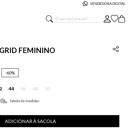
VENDEDORA DIGITAL
O que você procura?
INGRID FEMININO
-
60%
2
44
46
48
50
Tabela de medidas
ADICIONAR À SACOLA