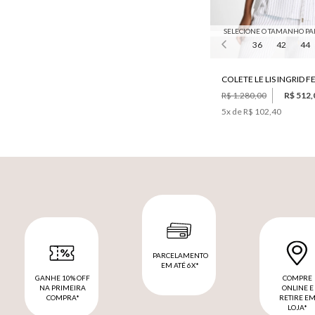
SELECIONE O TAMANHO PA
36
42
44
COLETE LE LIS INGRID 
R$ 1.280,00
R$ 512,
5
x de
R$ 102,40
PARCELAMENTO
EM ATÉ 6X*
GANHE 10% OFF
COMPRE
NA PRIMEIRA
ONLINE E
COMPRA*
RETIRE E
LOJA*