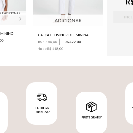
R$
RA ADICIONAR
INCL
ADICIONAR
FEMININO
CALÇA LE LIS INGRID FEMININA
00
R$ 1.180,00
R$ 472,00
4
x de
R$ 118,00
ENTREGA
EXPRESSA*
FRETE GRÁTIS*
M