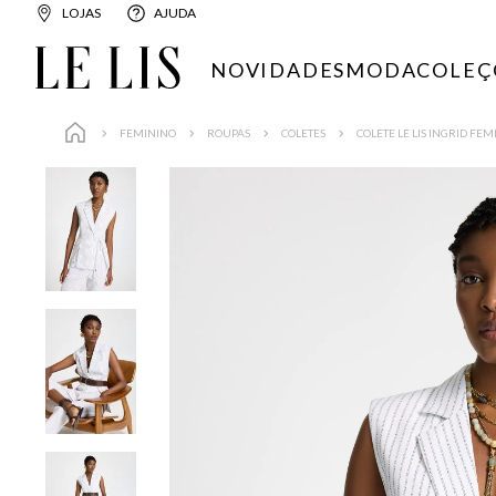
LOJAS
AJUDA
NOVIDADES
MODA
COLEÇ
FEMININO
ROUPAS
COLETES
COLETE LE LIS INGRID FE