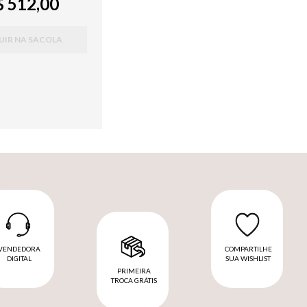
 512,00
UIR NA SACOLA
VENDEDORA
COMPARTILHE
DIGITAL
SUA WISHLIST
PRIMEIRA
TROCA GRÁTIS