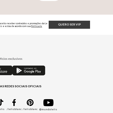
Aceito receber conteúdos e promoções da Le
QUERO SER VIP
Lis e estou de acordo com sua
Política de
Privacidade.
fícios exclusivos
AS REDES SOCIAIS OFICIAIS
elis
/lelisblanc
/lelisblanc
@mundolelis