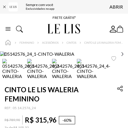
Sempre com você
ABRIR
ENTREGA EXPRESSA*
Exclusividades no app
FRETE GRÁTIS*
BAIXE O APP
10% OFF NA PRIMEIRA COMPRA*
FEMININO
ACESSÓRIOS
CINTOS
CINTO LE LIS WALERIA FEMININO
CINTO LE LIS WALERIA
FEMININO
:
05.14.2576_24
R$
315
,
96
-
60%
R$
789
,
90
3
x de
R$
105
,
32