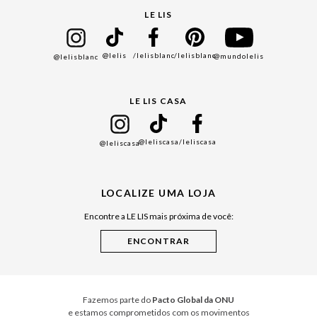
Seja um Franqueado
Cadastro
LE LIS
Bazar
@lelis
/lelisblanc
/lelisblanc
@mundolelis
@lelisblanc
Black Friday
Gift Guide
LE LIS CASA
Mães
Namorados
@leliscasa
/leliscasa
@leliscasa
Japão
Julián Manfredi
LOCALIZE UMA LOJA
Raízes do Pará
Encontre a LE LIS mais próxima de você:
Cuidados Casa
Instruções de Jogos
Minha Loja Le Lis
Le Lis Casa PRO
Fazemos parte do
Pacto Global da ONU
e estamos comprometidos com os movimentos