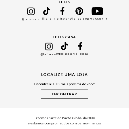
Seja um Franqueado
Cadastro
LE LIS
Bazar
@lelis
/lelisblanc
/lelisblanc
@mundolelis
@lelisblanc
Black Friday
Gift Guide
LE LIS CASA
Mães
Namorados
@leliscasa
/leliscasa
@leliscasa
Japão
Julián Manfredi
LOCALIZE UMA LOJA
Raízes do Pará
Encontre a LE LIS mais próxima de você:
Cuidados Casa
Instruções de Jogos
Minha Loja Le Lis
Le Lis Casa PRO
Fazemos parte do
Pacto Global da ONU
e estamos comprometidos com os movimentos