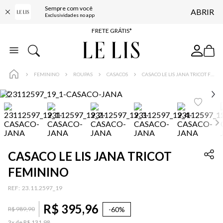
Sempre com você
ABRIR
ENTREGA EXPRESSA*
Exclusividades no app
FRETE GRÁTIS*
BAIXE O APP
10% OFF NA PRIMEIRA COMPRA*
FEMININO
ROUPAS
CASACOS
CASACO LE LIS JANA TRICOT FEMININO
CASACO LE LIS JANA TRICOT
FEMININO
:
23.11.2597_19
R$
395
,
96
-
60%
R$
989
,
90
3
x de
R$
131
,
98