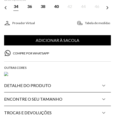
34
36
38
40
42
44
46
Provador Virtual
Tabela de medidas
ADICIONAR À SACOLA
COMPRE POR WHATSAPP
DETALHE DO PRODUTO
ENCONTRE O SEU TAMANHO
TROCAS E DEVOLUÇÕES