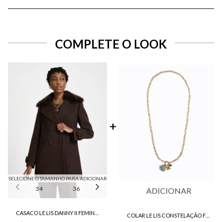
COMPLETE O LOOK
SELECIONE O TAMANHO PARA ADICIONAR
34
36
38
40
ADICIONAR
CASACO LE LIS DANNY II FEMININO
COLAR LE LIS CONSTELAÇÃO FEMININO