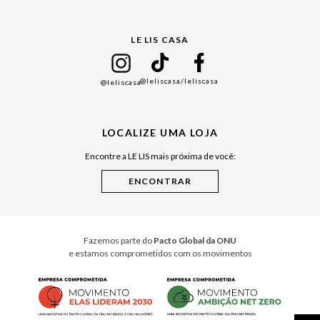
Gift Guide
LE LIS CASA
Mães
Namorados
@leliscasa
/leliscasa
@leliscasa
Japão
Julián Manfredi
LOCALIZE UMA LOJA
Raízes do Pará
Encontre a LE LIS mais próxima de você:
Cuidados Casa
Instruções de Jogos
Minha Loja Le Lis
Le Lis Casa PRO
Fazemos parte do
Pacto Global da ONU
e estamos comprometidos com os movimentos