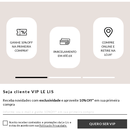
GANHE 10% OFF
COMPRE
NA PRIMEIRA
ONLINE E
COMPRA*
RETIRE NA
PARCELAMENTO
LOJA*
EM ATÉ 6X
Seja cliente
VIP
LE LIS
Receba novidades com
exclusividade
e aproveite
10%Off*
em sua primeira
compra
Aceito receber conteúdos e promoções da Le Lis e
QUERO SER VIP
estou de acordo com sua
Política de Privacidade.