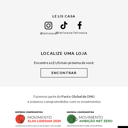
Gift Guide
LE LIS CASA
Mães
Namorados
@leliscasa
/leliscasa
@leliscasa
Japão
Julián Manfredi
LOCALIZE UMA LOJA
Raízes do Pará
Encontre a LE LIS mais próxima de você:
Cuidados Casa
Instruções de Jogos
Minha Loja Le Lis
Le Lis Casa PRO
Fazemos parte do
Pacto Global da ONU
e estamos comprometidos com os movimentos