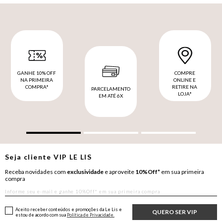
GANHE 10% OFF
COMPRE
NA PRIMEIRA
ONLINE E
COMPRA*
RETIRE NA
PARCELAMENTO
LOJA*
EM ATÉ 6X
Seja cliente
VIP
LE LIS
Receba novidades com
exclusividade
e aproveite
10%Off*
em sua primeira
compra
Aceito receber conteúdos e promoções da Le Lis e
QUERO SER VIP
estou de acordo com sua
Política de Privacidade.