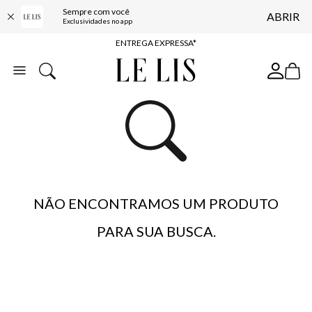
Sempre com você
ABRIR
COMPRE ONLINE E RETIRE EM LOJA*
Exclusividades no app
ENTREGA EXPRESSA*
FRETE GRÁTIS*
BAIXE O APP
10% OFF NA PRIMEIRA COMPRA*
NÃO ENCONTRAMOS UM PRODUTO
PARA SUA BUSCA.