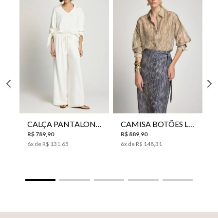
CALÇA PANTALONA LE LIS HORI FEMININA
CAMISA BOTÕES LE LIS YANNA FEMININA
R$
789
,
90
R$
889
,
90
6
x de
R$
131
,
65
6
x de
R$
148
,
31