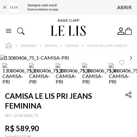
Sempre com você
ABRIR
FRETE GRÁTIS*
Exclusividades no app
BAIXE O APP
10% OFF NA PRIMEIRA COMPRA*
COMPRE ONLINE E RETIRE EM LOJA*
FEMININO
ROUPAS
CAMISAS
CAMISA LE LIS PRI JEANS FEMININA
ENTREGA EXPRESSA*
FRETE GRÁTIS*
BAIXE O APP
10% OFF NA PRIMEIRA COMPRA*
CAMISA LE LIS PRI JEANS
FEMININA
…
:
13.08.0406_75
R$
589
,
90
5
x de
R$
117
,
98