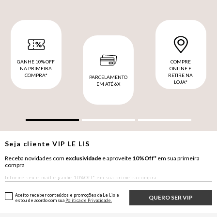
GANHE 10% OFF
COMPRE
NA PRIMEIRA
ONLINE E
COMPRA*
RETIRE NA
PARCELAMENTO
LOJA*
EM ATÉ 6X
Seja cliente
VIP
LE LIS
Receba novidades com
exclusividade
e aproveite
10%Off*
em sua primeira
compra
Aceito receber conteúdos e promoções da Le Lis e
QUERO SER VIP
estou de acordo com sua
Política de Privacidade.