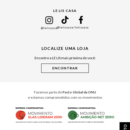
Gift Guide
LE LIS CASA
Mães
Namorados
@leliscasa
/leliscasa
@leliscasa
Japão
Julián Manfredi
LOCALIZE UMA LOJA
Raízes do Pará
Encontre a LE LIS mais próxima de você:
Cuidados Casa
Instruções de Jogos
Minha Loja Le Lis
Le Lis Casa PRO
Fazemos parte do
Pacto Global da ONU
e estamos comprometidos com os movimentos