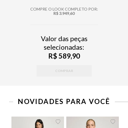
COMPRE O LOOK COMPLETO POR:
R$ 3.949,60
Valor das peças
selecionadas:
R$ 589,90
COMPRAR
PP
P
M
G
34
36
38
40
42
44
46
NOVIDADES PARA VOCÊ