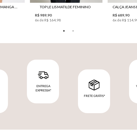
CAMISA LE LIS NEW BECK MANGA CURTA FEMININA
TOP LE LIS MATILDE FEMININO
R$ 989,90
R$ 689,90
6
x de
R$ 164,98
6
x de
R$ 114,9
ENTREGA
EXPRESSA*
FRETE GRÁTIS*
M