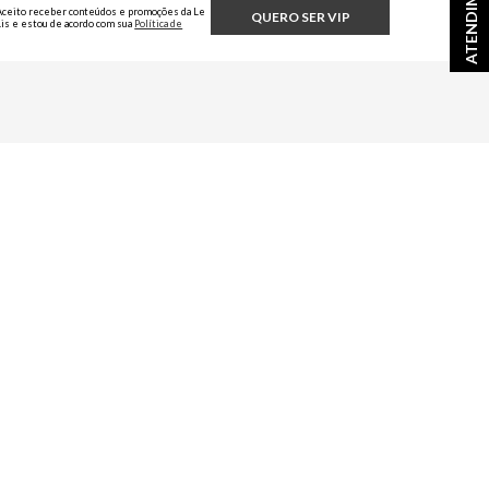
ATENDIMENTO
Aceito receber conteúdos e promoções da Le
QUERO SER VIP
Lis e estou de acordo com sua
Política de
Privacidade.
fícios exclusivos
AS REDES SOCIAIS OFICIAIS
elis
/lelisblanc
/lelisblanc
@mundolelis
A