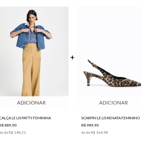
ADICIONAR
ADICIONAR
CALÇA LE LIS PATTY FEMININA
SCARPIN LE LIS RENATA FEMININO
R$ 889,90
R$ 989,90
6
x de
R$ 148,31
6
x de
R$ 164,98