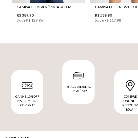
CAMISA LE LIS VERÔNICA IV FEMININA
R$ 389,90
R$ 589,90
3
x de
R$ 129,96
5
x de
R$ 117,98
PARCELAMENTO
EM ATÉ 6X*
GANHE 10% OFF
COMPRE
NA PRIMEIRA
ONLINE E
COMPRA*
RETIRE E
LOJA*