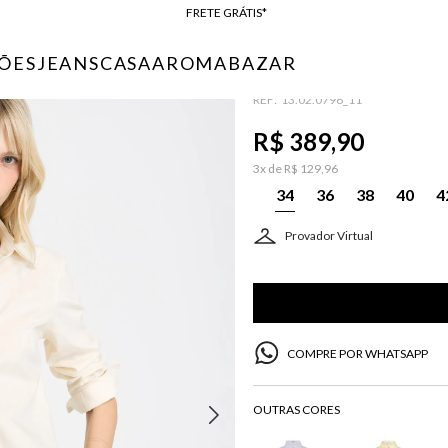
RÔNICA VI FEMININA
BAIXE O APP
10% OFF NA PRIMEIRA COMPRA*
ÕES
JEANS
CASA
AROMA
BAZAR
CAMISA LE LIS L
COMPRE ONLINE E RETIRE EM LOJA*
:
13.02.0796_11
ENTREGA EXPRESSA*
FRETE GRÁTIS*
R$
389
,
90
BAIXE O APP
3
x de
R$
129
,
96
10% OFF NA PRIMEIRA COMPRA*
34
36
38
40
4
Provador Virtual
COMPRE POR WHATSAPP