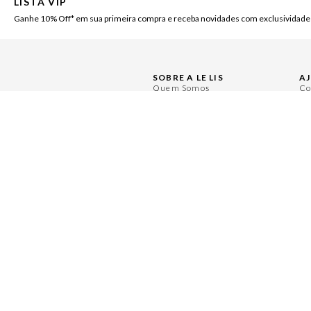
LISTA VIP
Ganhe 10% Off* em sua primeira compra e receba novidades com exclusividade
SOBRE A LE LIS
A
Quem Somos
Co
Nossas Lojas
Pe
Ética e Sustentabilidade
Ce
Políticas de Privacidade
Mi
Políticas de Governança
Tr
Painel de Privacidade
Re
Central de Preferências
Se
Moda Com Verso
Se
LOCALIZE UMA LOJA
Encontre a LE LIS mais próxima de você: