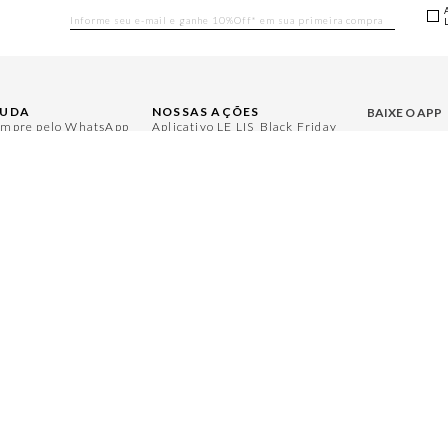
JUDA
NOSSAS AÇÕES
BAIXE O APP
mpre pelo WhatsApp
Aplicativo LE LIS
Black Friday
rguntas Frequentes
Moda
Gift Guide
Aproveite bene
ntral de Relacionamento
Casa
Namorados
nha Conta
Aroma
Japão
ocas e Devoluções
Jeans
Julián Manfredi
gulamentos
Protea
Raízes do Pará
ja um Revendedor
Cadastro
Cuidados Casa
ja um Franqueado
Bazar
Instruções Jogos
Mães
Minha Loja Le Lis
Le Lis Casa PRO
ACESSE NOSS
LE LIS
@l
@lelisblanc
LE LIS CAS