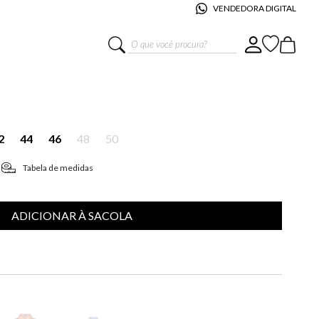
VENDEDORA DIGITAL
O que você procura?
E LIS VERÔNICA VI FEMININA
2
44
46
48
50
Tabela de medidas
ADICIONAR À SACOLA