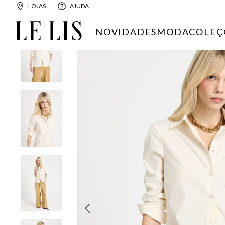
LOJAS
AJUDA
FEMININO
ROUPAS
CAMISAS
CAMISA LE LIS LE LIS VE
NOVIDADES
MODA
COLEÇ