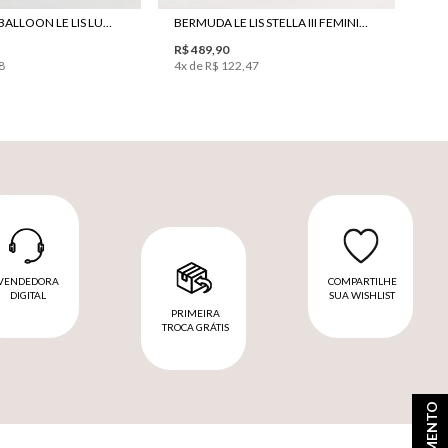
CALÇA JEANS BALLOON LE LIS LUCY FEMININA
BERMUDA LE LIS STELLA III FEMININA
R$ 489,90
8
4
x de
R$ 122,47
VENDEDORA
COMPARTILHE
DIGITAL
SUA WISHLIST
PRIMEIRA
TROCA GRÁTIS