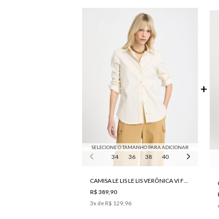
SELECIONE O TAMANHO PARA ADICIONAR
34
36
38
40
42
44
46
CAMISA LE LIS LE LIS VERÔNICA VI FEMININA
R$ 389,90
3
x de
R$ 129,96