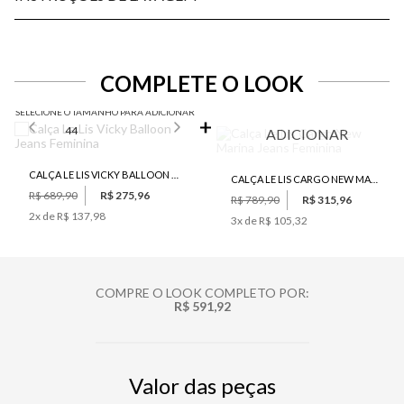
COMPLETE O LOOK
SELECIONE O TAMANHO PARA ADICIONAR
44
ADICIONAR
CALÇA LE LIS VICKY BALLOON JEANS FEMININA
CALÇA LE LIS CARGO NEW MARINA JEANS FEMININA
R$ 689,90
R$ 275,96
R$ 789,90
R$ 315,96
2
x de
R$ 137,98
3
x de
R$ 105,32
COMPRE O LOOK COMPLETO POR:
R$ 591,92
Valor das peças