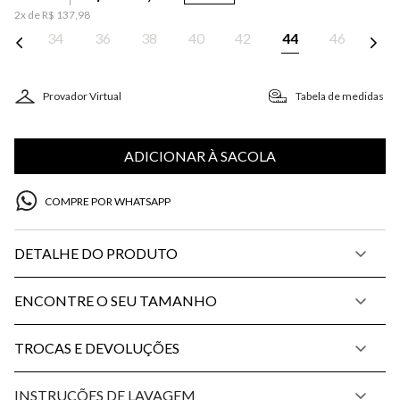
2
x de
R$
137
,
98
34
36
38
40
42
44
46
Provador Virtual
Tabela de medidas
ADICIONAR À SACOLA
COMPRE POR WHATSAPP
DETALHE DO PRODUTO
ENCONTRE O SEU TAMANHO
TROCAS E DEVOLUÇÕES
INSTRUÇÕES DE LAVAGEM