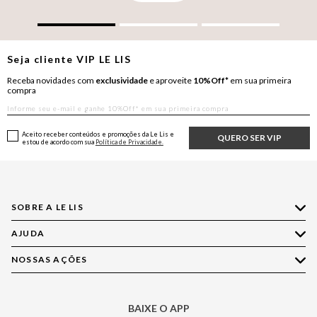
Seja cliente
VIP
LE LIS
Receba novidades com
exclusividade
e aproveite
10%Off*
em sua primeira
compra
Aceito receber conteúdos e promoções da Le Lis e
QUERO SER VIP
estou de acordo com sua
Política de Privacidade.
SOBRE A LE LIS
AJUDA
Quem Somos
Nossas Lojas
NOSSAS AÇÕES
Compre pelo WhatsApp
Ética e Sustentabilidade
Perguntas Frequentes
Aplicativo LE LIS
Política de Privacidade
Central de Relacionamento
BAIXE O APP
Moda