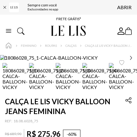
Sempre com você
ABRIR
ENTREGA EXPRESSA*
Exclusividades no app
FRETE GRÁTIS*
BAIXE O APP
10% OFF NA PRIMEIRA COMPRA*
FEMININO
ROUPAS
CALÇAS
CALÇA LE LIS VICKY BALLOON JEANS FEMININA
CALÇA LE LIS VICKY BALLOON
JEANS FEMININA
:
18.08.6028_75
R$
275
,
96
-
60%
R$
689
,
90