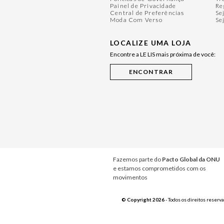
Painel de Privacidade
Re
Central de Preferências
Se
Moda Com Verso
Se
LOCALIZE UMA LOJA
Encontre a LE LIS mais próxima de você:
Fazemos parte do
Pacto Global da ONU
e estamos comprometidos com os
movimentos
© Copyright 2026
- Todos os direitos reserv