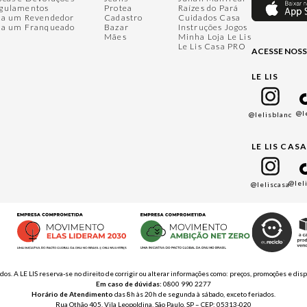
gulamentos
Protea
Raízes do Pará
ja um Revendedor
Cadastro
Cuidados Casa
ja um Franqueado
Bazar
Instruções Jogos
Mães
Minha Loja Le Lis
Le Lis Casa PRO
ACESSE NOSS
LE LIS
@l
@lelisblanc
LE LIS CAS
@lel
@leliscasa
ados. A LE LIS reserva-se no direito de corrigir ou alterar informações como: preços, promoções e 
Em caso de dúvidas:
0800 990 2277
Horário de Atendimento
das 8h às 20h de segunda à sábado, exceto feriados.
Rua Othão 405, Vila Leopoldina, São Paulo, SP – CEP: 05313-020