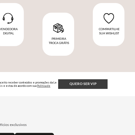
VENDEDORA
COMPARTILHE
DIGITAL
SUA WISHLIST
PRIMEIRA
TROCA GRÁTIS
Aceito receber conteúdos e promoções da Le
QUERO SER VIP
Lis e estou de acordo com sua
Política de
Privacidade.
fícios exclusivos