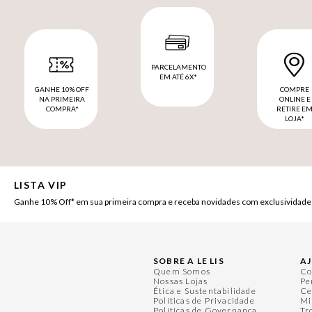
PARCELAMENTO
EM ATÉ 6X*
GANHE 10% OFF
COMPRE
NA PRIMEIRA
ONLINE E
COMPRA*
RETIRE E
LOJA*
LISTA VIP
Ganhe 10% Off* em sua primeira compra e receba novidades com exclusividade
SOBRE A LE LIS
A
Quem Somos
Co
Nossas Lojas
Pe
Ética e Sustentabilidade
Ce
Políticas de Privacidade
Mi
Políticas de Governança
Tr