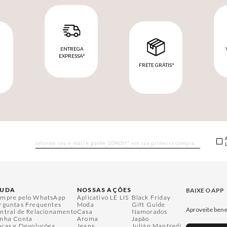
ENTREGA
EXPRESSA*
FRETE GRÁTIS*
M
JUDA
NOSSAS AÇÕES
BAIXE O APP
mpre pelo WhatsApp
Aplicativo LE LIS
Black Friday
rguntas Frequentes
Moda
Gift Guide
Aproveite bene
ntral de Relacionamento
Casa
Namorados
nha Conta
Aroma
Japão
ocas e Devoluções
Jeans
Julián Manfredi