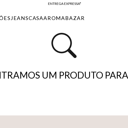
ENTREGA EXPRESSA*
FRETE GRÁTIS*
ÕES
JEANS
CASA
AROMA
BAZAR
BAIXE O APP
10% OFF NA PRIMEIRA COMPRA*
TRAMOS UM PRODUTO PARA 