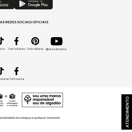
AS REDES SOCIAIS OFICIAIS
elis
/lelisblanc
/lelisblanc
@mundolelis
A
iscasa
/leliscasa
ATENDIMENTO
disponibilidade de estoque a qualquer momento.