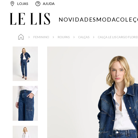
LOJAS
AJUDA
NOVIDADES
MODA
COLEÇ
FEMININO
ROUPAS
CALÇAS
CALÇA LE LIS CARGO FLOR