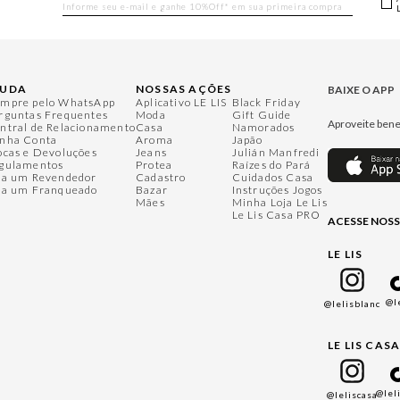
JUDA
NOSSAS AÇÕES
BAIXE O APP
mpre pelo WhatsApp
Aplicativo LE LIS
Black Friday
rguntas Frequentes
Moda
Gift Guide
Aproveite bene
ntral de Relacionamento
Casa
Namorados
nha Conta
Aroma
Japão
ocas e Devoluções
Jeans
Julián Manfredi
gulamentos
Protea
Raízes do Pará
ja um Revendedor
Cadastro
Cuidados Casa
ja um Franqueado
Bazar
Instruções Jogos
Mães
Minha Loja Le Lis
Le Lis Casa PRO
ACESSE NOSS
LE LIS
@l
@lelisblanc
LE LIS CAS
@lel
@leliscasa