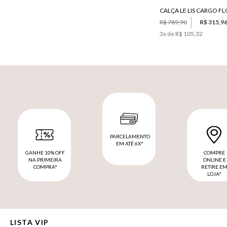
R$ 789,90
R$ 315,9
3
x de
R$ 105,32
PARCELAMENTO
EM ATÉ 6X*
GANHE 10% OFF
COMPRE
NA PRIMEIRA
ONLINE E
COMPRA*
RETIRE E
LOJA*
LISTA VIP