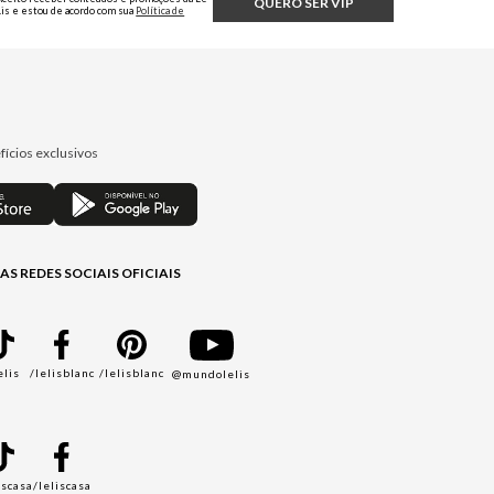
QUERO SER VIP
Lis e estou de acordo com sua
Política de
Privacidade.
fícios exclusivos
AS REDES SOCIAIS OFICIAIS
elis
/lelisblanc
/lelisblanc
@mundolelis
A
iscasa
/leliscasa