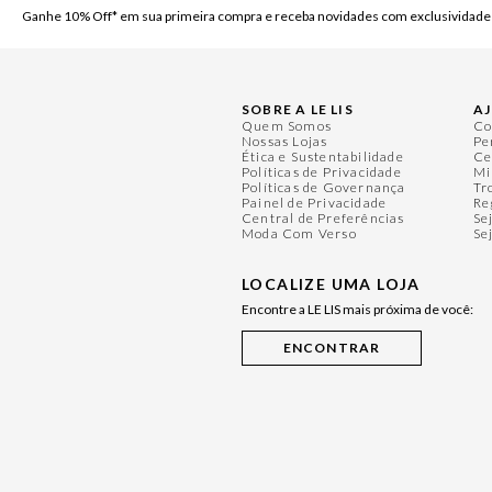
Ganhe 10% Off* em sua primeira compra e receba novidades com exclusividade
SOBRE A LE LIS
A
Quem Somos
Co
Nossas Lojas
Pe
Ética e Sustentabilidade
Ce
Políticas de Privacidade
Mi
Políticas de Governança
Tr
Painel de Privacidade
Re
Central de Preferências
Se
Moda Com Verso
Se
LOCALIZE UMA LOJA
Encontre a LE LIS mais próxima de você: