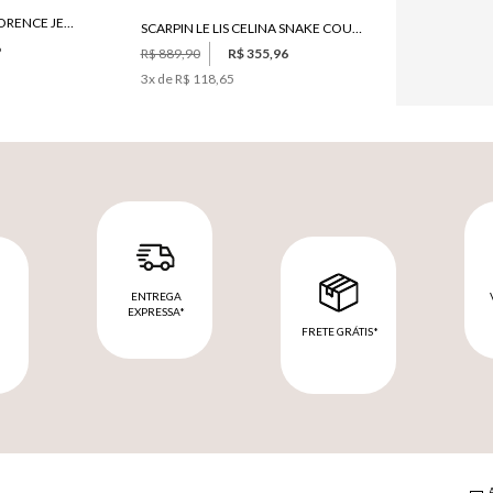
CALÇA LE LIS CARGO FLORENCE JEANS FEMININA
SCARPIN LE LIS CELINA SNAKE COURO FEMININO
6
R$ 889,90
R$ 355,96
3
x de
R$ 118,65
ENTREGA
EXPRESSA*
FRETE GRÁTIS*
M