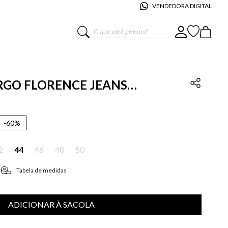
VENDEDORA DIGITAL
O que você procura?
ARGO FLORENCE JEANS
-
60%
2
44
46
48
50
Tabela de medidas
ADICIONAR À SACOLA