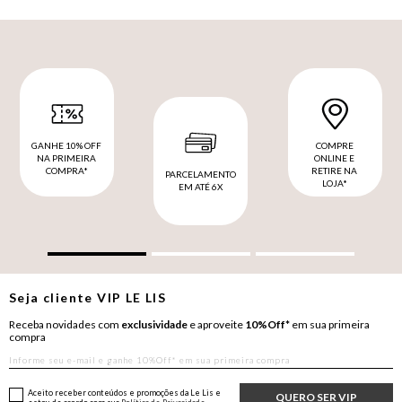
GANHE 10% OFF
COMPRE
NA PRIMEIRA
ONLINE E
COMPRA*
RETIRE NA
PARCELAMENTO
LOJA*
EM ATÉ 6X
Seja cliente
VIP
LE LIS
Receba novidades com
exclusividade
e aproveite
10%Off*
em sua primeira
compra
Aceito receber conteúdos e promoções da Le Lis e
QUERO SER VIP