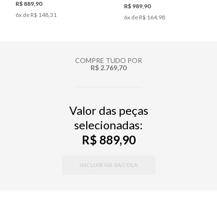
R$ 889,90
R$ 989,90
6
x de
R$ 148,31
6
x de
R$ 164,98
COMPRE TUDO POR
R$ 2.769,70
Valor das peças
selecionadas:
R$ 889,90
INCLUIR NA SACOLA