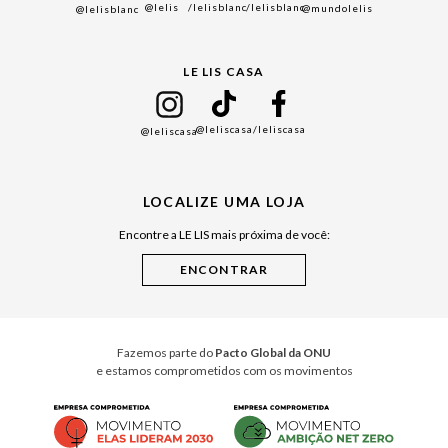
@lelis
/lelisblanc
/lelisblanc
@mundolelis
@lelisblanc
Black Friday
Gift Guide
LE LIS CASA
Mães
Namorados
@leliscasa
/leliscasa
@leliscasa
Japão
Julián Manfredi
LOCALIZE UMA LOJA
Raízes do Pará
Encontre a LE LIS mais próxima de você:
Cuidados Casa
Instruções de Jogos
Minha Loja Le Lis
Le Lis Casa PRO
Fazemos parte do
Pacto Global da ONU
e estamos comprometidos com os movimentos