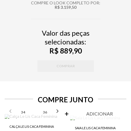
COMPRE O LOOK COMPLETO POR:
R$ 3.159,50
Valor das peças
selecionadas:
R$ 889,90
COMPRAR
COMPRE JUNTO
SELECIONE O TAMANHO PARA ADICIONAR
34
36
38
40
42
ADICIONAR
CALÇA LE LIS CACA FEMININA
SAIA LE LIS CACA FEMININA