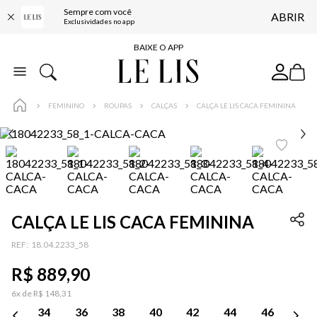
Sempre com você
ABRIR
FRETE GRÁTIS*
Exclusividades no app
BAIXE O APP
10% OFF NA PRIMEIRA COMPRA*
COMPRE ONLINE E RETIRE EM LOJA*
FEMININO
ROUPAS
CALÇAS
CALÇA LE LIS CACA FEMININA
ENTREGA EXPRESSA*
FRETE GRÁTIS*
BAIXE O APP
10% OFF NA PRIMEIRA COMPRA*
CALÇA LE LIS CACA FEMININA
:
18.04.2233_58
…
R$
889
,
90
6
x de
R$
148
,
31
34
36
38
40
42
44
46