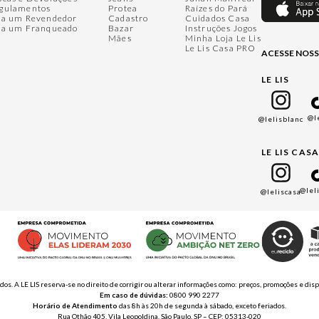
gulamentos
Protea
Raízes do Pará
ja um Revendedor
Cadastro
Cuidados Casa
ja um Franqueado
Bazar
Instruções Jogos
Mães
Minha Loja Le Lis
Le Lis Casa PRO
ACESSE NOSS
LE LIS
@l
@lelisblanc
LE LIS CAS
@lel
@leliscasa
ados. A LE LIS reserva-se no direito de corrigir ou alterar informações como: preços, promoções e 
Em caso de dúvidas:
0800 990 2277
Horário de Atendimento
das 8h às 20h de segunda à sábado, exceto feriados.
Rua Othão 405, Vila Leopoldina, São Paulo, SP – CEP: 05313-020