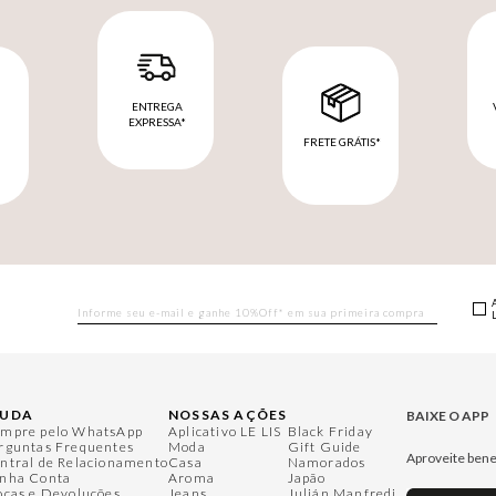
ENTREGA
EXPRESSA*
FRETE GRÁTIS*
M
JUDA
NOSSAS AÇÕES
BAIXE O APP
mpre pelo WhatsApp
Aplicativo LE LIS
Black Friday
rguntas Frequentes
Moda
Gift Guide
Aproveite bene
ntral de Relacionamento
Casa
Namorados
nha Conta
Aroma
Japão
ocas e Devoluções
Jeans
Julián Manfredi