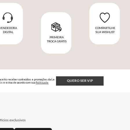
VENDEDORA
COMPARTILHE
DIGITAL
SUA WISHLIST
PRIMEIRA
TROCA GRÁTIS
Aceito receber conteúdos e promoções da Le
QUERO SER VIP
Lis e estou de acordo com sua
Política de
Privacidade.
fícios exclusivos