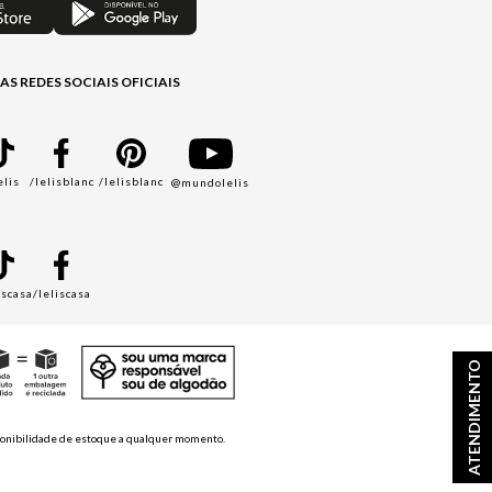
AS REDES SOCIAIS OFICIAIS
elis
/lelisblanc
/lelisblanc
@mundolelis
A
iscasa
/leliscasa
ATENDIMENTO
disponibilidade de estoque a qualquer momento.