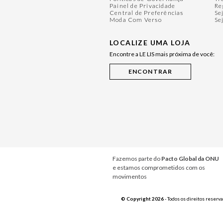
Painel de Privacidade
Re
Central de Preferências
Se
Moda Com Verso
Se
LOCALIZE UMA LOJA
Encontre a LE LIS mais próxima de você:
Fazemos parte do
Pacto Global da ONU
e estamos comprometidos com os
movimentos
© Copyright 2026
- Todos os direitos reserv